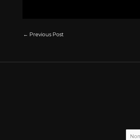
←
Previous Post
N