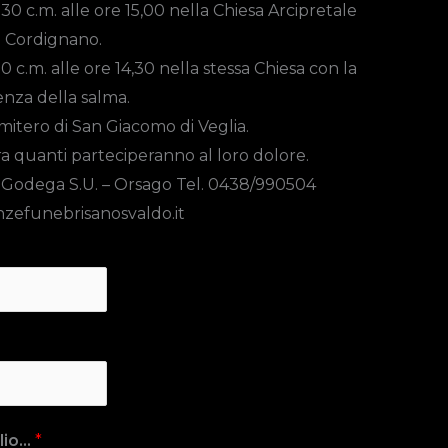
30 c.m. alle ore
15,00
nella Chiesa Arcipretale
i Cordignano.
30 c.m. alle ore 14,30 nella stessa Chiesa con la
nza della salma.
imitero di San Giacomo di Veglia.
’ora quanti parteciperanno al loro dolore.
 Godega S.U. – Orsago Tel. 0438/990504
zefunebrisanosvaldo.it
io...
*