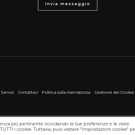
Invia messaggio
Servizi
Contattaci
Politica sulla riservatezza
Gestione dei Cookie
rienza più pertinente ricordando le tue preferenze e le visite
 TUTTI i cookie. Tuttavia, puoi visitare "Impostazioni cookie" p
© 2026 Onoranze Funebri San Osvaldo. Powered by WSG.