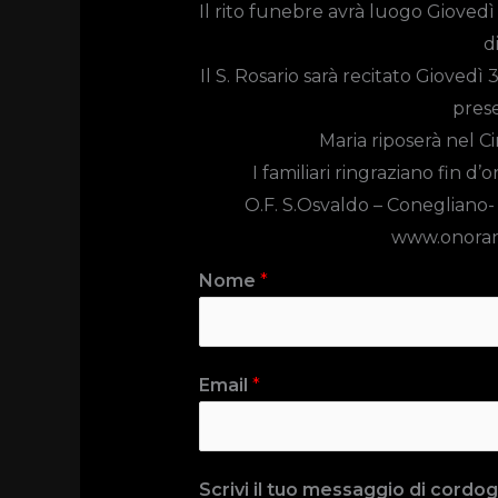
Il rito funebre avrà luogo
Giovedì 
d
Il S. Rosario sarà recitato Giovedì 
prese
Maria riposerà nel C
I familiari ringraziano fin d
O.F. S.Osvaldo –
Conegliano-
www.onoran
Nome
*
Email
*
Scrivi il tuo messaggio di cordogl