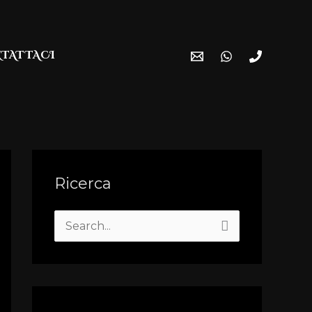
TATTACI
Ricerca
S
e
a
r