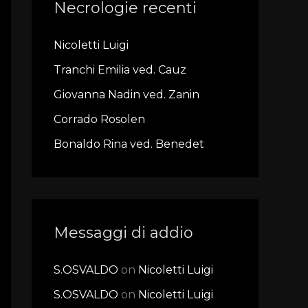
Necrologie recenti
c
h
Nicoletti Luigi
f
Tranchi Emilia ved. Cauz
o
r
Giovanna Nadin ved. Zanin
:
Corrado Rosolen
Bonaldo Rina ved. Benedet
Messaggi di addio
S.OSVALDO
on
Nicoletti Luigi
S.OSVALDO
on
Nicoletti Luigi