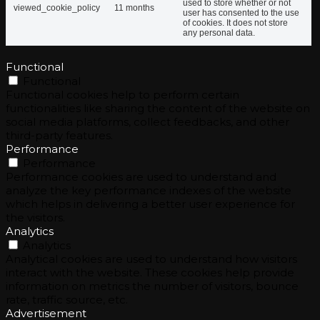
used to store whether or not
viewed_cookie_policy
11 months
user has consented to the use
of cookies. It does not store
any personal data.
Functional
Functional
Functional cookies help to perform certain
functionalities like sharing the content of the website on
social media platforms, collect feedbacks, and other
third-party features.
Performance
Performance
Performance cookies are used to understand and
analyze the key performance indexes of the website
which helps in delivering a better user experience for
the visitors.
Analytics
Analytics
Analytical cookies are used to understand how visitors
interact with the website. These cookies help provide
information on metrics the number of visitors, bounce
rate, traffic source, etc.
Advertisement