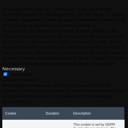
Il suo sito web utilizza i cookie per migliorare la tua
esperienza durante la navigazione nel sito web. Di questi,
i cookie classificati come necessari vengono memorizzati
nel browser in quanto sono essenziali per il
funzionamento delle funzionalità di base del sito web.
Utilizziamo anche cookie di terze parti che ci aiutano ad
analizzare e capire come utilizzi questo sito web. Questi
cookie verranno memorizzati nel tuo browser solo con il
tuo consenso. Hai anche la possibilità di disattivare questi
cookie. Tuttavia, la disattivazione di alcuni di questi cookie
potrebbe influire sulla tua esperienza di navigazione.
Necessary
Necessary
Always Enabled
Necessary cookies are absolutely essential for the
website to function properly. These cookies ensure basic
functionalities and security features of the website,
anonymously.
Cookie
Duration
Description
This cookie is set by GDPR