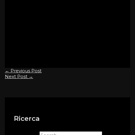
I familiari ringraziano fin d’ora quanti
parteciperanno al loro dolore.
On.Fun. S. Osvaldo Conegliano Godega S.U.
Orsago Tel. 0438/35106
www.onoranzefunebrisanosvaldo.it
[everest_form id=”923″]
←
Previous Post
Next Post
→
Ricerca