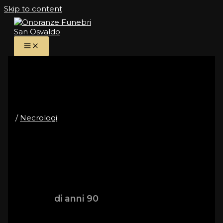
Skip to content
Dal Cin Aldo
/
Necrologi
E’ mancato all’affetto dei suoi cari
Dal Cin Aldo
di anni 90