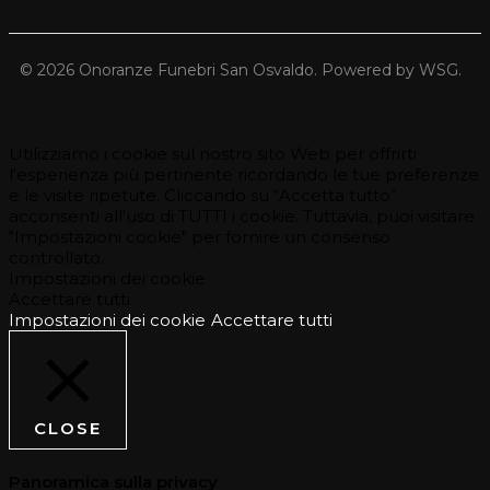
© 2026 Onoranze Funebri San Osvaldo. Powered by WSG.
Utilizziamo i cookie sul nostro sito Web per offrirti
l'esperienza più pertinente ricordando le tue preferenze
e le visite ripetute. Cliccando su “Accetta tutto”
acconsenti all'uso di TUTTI i cookie. Tuttavia, puoi visitare
"Impostazioni cookie" per fornire un consenso
controllato.
Impostazioni dei cookie
Accettare tutti
Impostazioni dei cookie
Accettare tutti
CLOSE
Panoramica sulla privacy