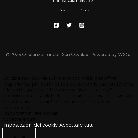
Politica sulla riservatezza
Gestione dei Cookie
© 2026 Onoranze Funebri San Osvaldo. Powered by WSG.
Utilizziamo i cookie sul nostro sito Web per offrirti
l'esperienza più pertinente ricordando le tue preferenze
e le visite ripetute. Cliccando su “Accetta tutto”
acconsenti all'uso di TUTTI i cookie. Tuttavia, puoi visitare
"Impostazioni cookie" per fornire un consenso
controllato.
Impostazioni dei cookie
Accettare tutti
Impostazioni dei cookie
Accettare tutti