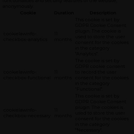
functionalities and security features of the website,
anonymously.
Cookie
Duration
Description
This cookie is set by
GDPR Cookie Consent
plugin. The cookie is
cookielawinfo-
11
used to store the user
checkbox-analytics
months
consent for the cookies
in the category
"Analytics".
The cookie is set by
GDPR cookie consent
cookielawinfo-
11
to record the user
checkbox-functional
months
consent for the cookies
in the category
"Functional".
This cookie is set by
GDPR Cookie Consent
plugin. The cookies is
cookielawinfo-
11
used to store the user
checkbox-necessary
months
consent for the cookies
in the category
"Necessary".