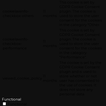
This cookie is set by
GDPR Cookie Consent
cookielawinfo-
11
plugin. The cookie is
checkbox-others
months
used to store the user
consent for the cookies
in the category "Other.
This cookie is set by
GDPR Cookie Consent
cookielawinfo-
plugin. The cookie is
11
checkbox-
used to store the user
months
performance
consent for the cookies
in the category
"Performance".
The cookie is set by the
GDPR Cookie Consent
plugin and is used to
11
store whether or not
viewed_cookie_policy
months
user has consented to
the use of cookies. It
does not store any
personal data.
Functional
Functional