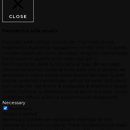
CLOSE
Panoramica sulla privacy
Il suo sito web utilizza i cookie per migliorare la tua
esperienza durante la navigazione nel sito web. Di questi,
i cookie classificati come necessari vengono memorizzati
nel browser in quanto sono essenziali per il
funzionamento delle funzionalità di base del sito web.
Utilizziamo anche cookie di terze parti che ci aiutano ad
analizzare e capire come utilizzi questo sito web. Questi
cookie verranno memorizzati nel tuo browser solo con il
tuo consenso. Hai anche la possibilità di disattivare questi
cookie. Tuttavia, la disattivazione di alcuni di questi cookie
potrebbe influire sulla tua esperienza di navigazione.
Necessary
Necessary
Always Enabled
Necessary cookies are absolutely essential for the
website to function properly. These cookies ensure basic