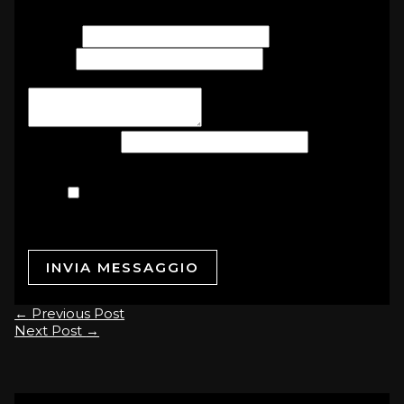
Nome
*
Email
*
Scrivi il tuo messaggio di cordoglio...
*
Per defunto
*
Accordo GDPR
*
Acconsento al trattamento dei dati
personali per le finalità indicate. Clicca qui
per leggere l'informativa completa
INVIA MESSAGGIO
←
Previous Post
Next Post
→