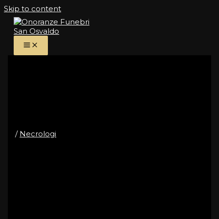
Skip to content
Elena Bavaresco ved.
Curtarolo
/
Necrologi
Ci ha lasciato
Elena Bavaresco
ved.
Curtarolo