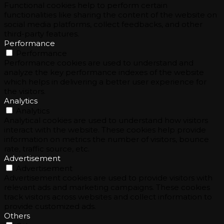
Functional cookies help to perform certain
functionalities like sharing the content of the website on
social media platforms, collect feedbacks, and other
third-party features.
Performance
Performance
Performance cookies are used to understand and
analyze the key performance indexes of the website
which helps in delivering a better user experience for
the visitors.
Analytics
Analytics
Analytical cookies are used to understand how visitors
interact with the website. These cookies help provide
information on metrics the number of visitors, bounce
rate, traffic source, etc.
Advertisement
Advertisement
Advertisement cookies are used to provide visitors with
relevant ads and marketing campaigns. These cookies
track visitors across websites and collect information to
provide customized ads.
Others