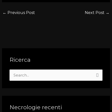
←
Previous Post
Next Post
→
Ricerca
S
e
a
r
c
Necrologie recenti