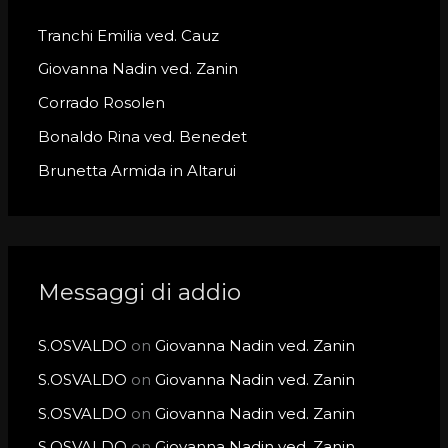
h
Tranchi Emilia ved. Cauz
f
o
Giovanna Nadin ved. Zanin
r
Corrado Rosolen
:
Bonaldo Rina ved. Benedet
Brunetta Armida in Altarui
Messaggi di addio
S.OSVALDO
on
Giovanna Nadin ved. Zanin
S.OSVALDO
on
Giovanna Nadin ved. Zanin
S.OSVALDO
on
Giovanna Nadin ved. Zanin
S.OSVALDO
on
Giovanna Nadin ved. Zanin