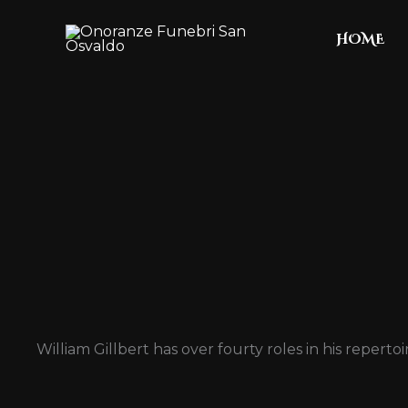
Skip
HOME
to
content
William Gillbert has over fourty roles in his repertoi