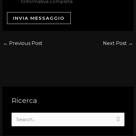
l'informativa completa
INVIA MESSAGGIO
←
Previous Post
Next Post
→
Ricerca
S
e