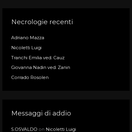
a
r
c
Necrologie recenti
h
Adriano Mazza
f
o
Nicoletti Luigi
r
Tranchi Emilia ved. Cauz
:
Giovanna Nadin ved. Zanin
Corrado Rosolen
Messaggi di addio
S.OSVALDO
on
Nicoletti Luigi