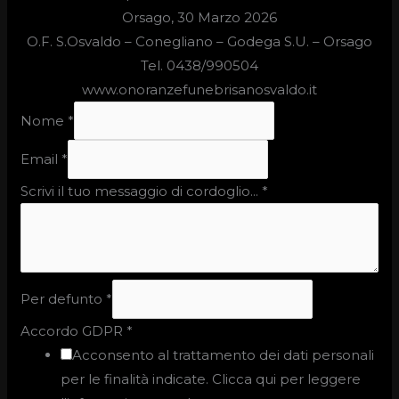
Orsago, 30 Marzo 2026
O.F. S.Osvaldo –
Conegliano – Godega S.U. – Orsago
Tel. 0438/990504
www.onoranzefunebrisanosvaldo.it
Nome
*
Email
*
Scrivi il tuo messaggio di cordoglio...
*
Per defunto
*
Accordo GDPR
*
Acconsento al trattamento dei dati personali
per le finalità indicate. Clicca qui per leggere