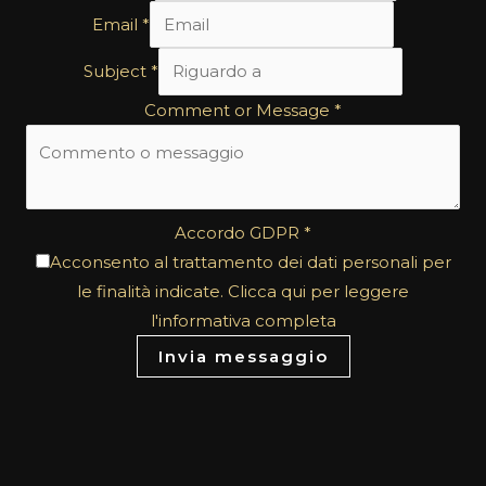
Email
*
Subject
*
Comment or Message
*
Accordo GDPR
*
Acconsento al trattamento dei dati personali per
le finalità indicate. Clicca qui per leggere
l'informativa completa
Invia messaggio