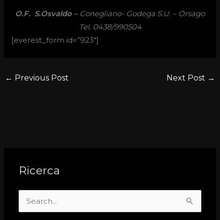
O.F. S.Osvaldo –
Conegliano- Godega S.U. – Orsago
Tel. 0438/990504
[everest_form id=”923″]
←
Previous Post
Next Post
→
Ricerca
S
e