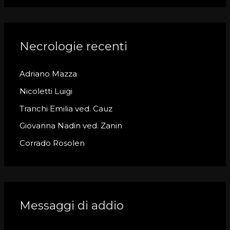
a
r
c
Necrologie recenti
h
Adriano Mazza
f
o
Nicoletti Luigi
r
Tranchi Emilia ved. Cauz
:
Giovanna Nadin ved. Zanin
Corrado Rosolen
Messaggi di addio