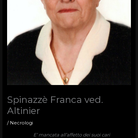
Spinazzè Franca ved.
Altinier
/
Necrologi
E’ mancata all’affetto dei suoi cari