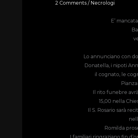
2 Comments
/
Necrologi
E’ mancata a
Ba
v
Lo annunciano con dolo
Donatella, i nipoti Ann
il cognato, le cogn
Pianza
Il rito funebre av
15,00
nella Chie
Il S. Rosario sarà rec
nell
Romilda prose
I familiari ringraziano fin d