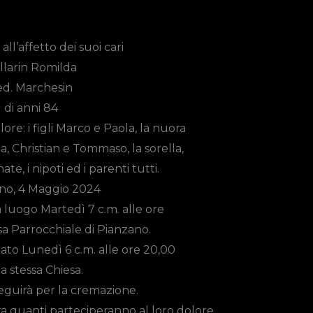
ll’affetto dei suoi cari
llarin Romilda
ed.
Marchesin
di anni 84
re: i figli Marco e Paola, la nuora
a, Christian e Tommaso, la sorella,
ate, i nipoti ed i parenti tutti.
no, 4 Maggio 2024
rà luogo
Martedì 7 c.m. alle ore
sa Parrocchiale di Pianzano.
itato Lunedì 6 c.m. alle ore 20,00
a stessa Chiesa.
guirà per la cremazione.
’ora quanti parteciperanno al loro dolore.