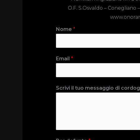
O.F. S.Osvaldo –
Conegliano –
www.onoran
Nome
*
Email
*
Scrivi il tuo messaggio di cordogl