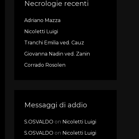
Necrologie recenti
c
h
Adriano Mazza
f
Nicoletti Luigi
o
r
Tranchi Emilia ved. Cauz
:
Giovanna Nadin ved. Zanin
Corrado Rosolen
Messaggi di addio
S.OSVALDO
on
Nicoletti Luigi
S.OSVALDO
on
Nicoletti Luigi