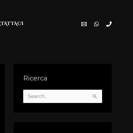
TATTACI
Ricerca
S
e
a
r