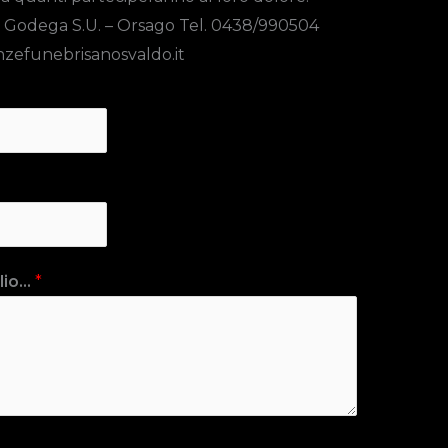
 Godega S.U. – Orsago Tel. 0438/990504
zefunebrisanosvaldo.it
io...
*