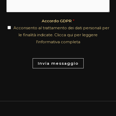
c
m
t
e
*
n
Accordo GDPR
*
t
Acconsento al trattamento dei dati personali per
o
le finalità indicate. Clicca qui per leggere
r
l'informativa completa
M
e
s
Invia messaggio
s
a
g
e
*