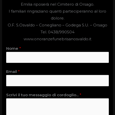
Emilia riposerà nel Cimitero di Orsago.
I familiari ringraziano quanti parteciperanno al loro
dolore.
O.F. S.Osvaldo –
Conegliano – Godega S.U. – Orsago
Tel. 0438/990504
www.onoranzefunebrisanosvaldo.it
Nome
*
Email
*
Scrivi il tuo messaggio di cordoglio...
*