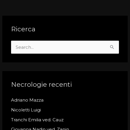
Ricerca
S
e
a
r
c
Necrologie recenti
h
Adriano Mazza
f
o
Nicoletti Luigi
r
Tranchi Emilia ved. Cauz
:
Giovanna Nadin ved. Zanin