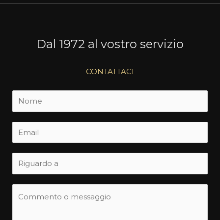
Dal 1972 al vostro servizio
CONTATTACI
N
o
m
E
e
m
*
a
S
i
u
l
b
C
*
j
o
e
m