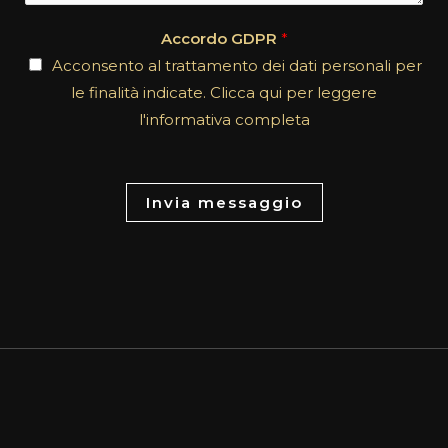
e
*
n
Accordo GDPR
*
t
Acconsento al trattamento dei dati personali per
o
le finalità indicate. Clicca qui per leggere
r
l'informativa completa
M
e
s
Invia messaggio
s
a
g
e
*