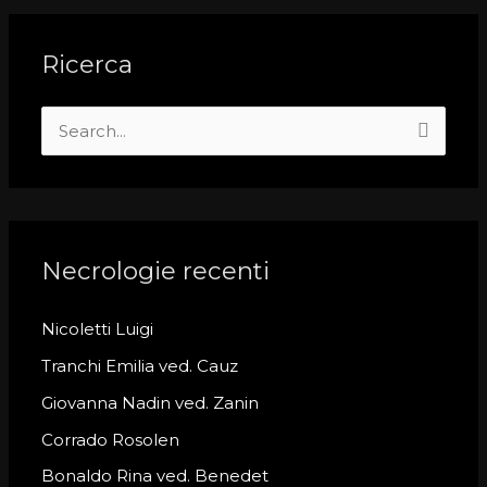
Ricerca
S
e
a
r
c
Necrologie recenti
h
Nicoletti Luigi
f
o
Tranchi Emilia ved. Cauz
r
Giovanna Nadin ved. Zanin
:
Corrado Rosolen
Bonaldo Rina ved. Benedet