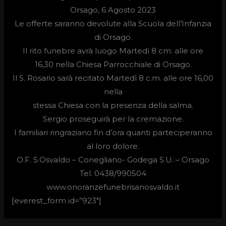
Orsago, 6 Agosto 2023
Le offerte saranno devolute alla Scuola dell’Infanzia
di Orsago.
Il rito funebre avrà luogo
Martedì 8 cm. alle ore
16,30
nella Chiesa Parrocchiale di Orsago.
Il S. Rosario sarà recitato Martedì 8 c.m. alle ore 16,00
nella
stessa Chiesa con la presenza della salma.
Sergio proseguirà per la cremazione.
I familiari ringraziano fin d’ora quanti parteciperanno
al loro dolore.
O.F. S.Osvaldo –
Conegliano- Godega S.U. – Orsago
Tel. 0438/990504
www.onoranzefunebrisanosvaldo.it
[everest_form id=”923″]