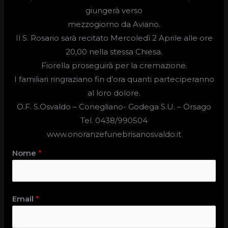
giungerà verso
mezzogiorno da Aviano.
Il S. Rosario sarà recitato Mercoledì 2 Aprile alle ore
20,00 nella stessa Chiesa.
Fiorella proseguirà per la cremazione.
I familiari ringraziano fin d’ora quanti parteciperanno
al loro dolore.
O.F. S.Osvaldo –
Conegliano- Godega S.U. – Orsago
Tel. 0438/990504
www.onoranzefunebrisanosvaldo.it
Nome
*
Email
*