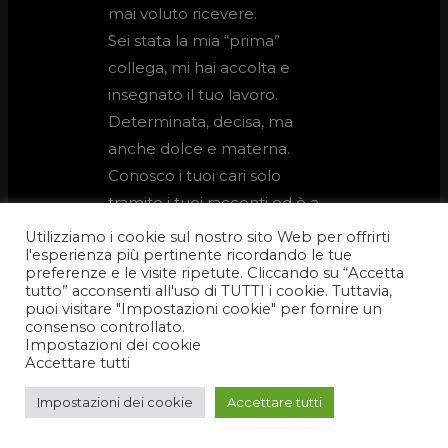
mai voluto ricevere.
Sei stata la mia “prima”
collega, mi hai accolta e
insegnato il tuo lavoro.
Determinata, decisa, ma
anche dolce e materna.
Conosco i tuoi cari solo
tramite i tuoi racconti ed è a
loro che va il mio abbraccio,
Utilizziamo i cookie sul nostro sito Web per offrirti
l'esperienza più pertinente ricordando le tue
soprattutto al tuo amato
preferenze e le visite ripetute. Cliccando su “Accetta
Davide.
tutto” acconsenti all'uso di TUTTI i cookie. Tuttavia,
puoi visitare "Impostazioni cookie" per fornire un
Buon Viaggio, ti porterò
consenso controllato.
sempre nel mio cuore.
Impostazioni dei cookie
Accettare tutti
Per
Impostazioni dei cookie
Accettare tutti
Fiorella Battistella