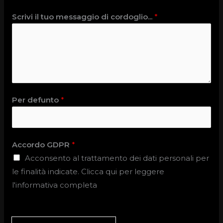
Scrivi il tuo messaggio di cordoglio...
*
Per defunto
*
Accordo GDPR
*
Acconsento al trattamento dei dati personali per
le finalità indicate. Clicca qui per leggere
l'informativa completa