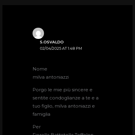
S.OSVALDO
02/04/2025 AT 1:48 PM
Nome
milva antoniazzi
Porgo le mie più sincere e
sentite condoglianze a te e a
tuo figlio, milva antoniazzi e
famiglia
Per
Fiorella Battistella Toffolon