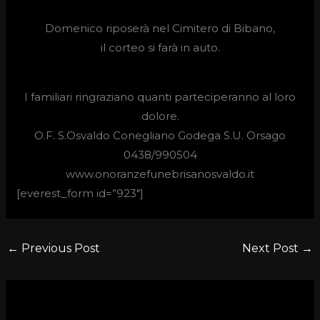
Domenico riposerà nel Cimitero di Bibano,
il corteo si farà in auto.
I familiari ringraziano quanti parteciperanno al loro
dolore.
O.F. S.Osvaldo Conegliano Godega S.U. Orsago
0438/990504
www.onoranzefunebrisanosvaldo.it
[everest_form id=”923″]
←
Previous Post
Next Post
→