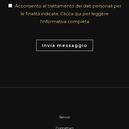
t
Acconsento al trattamento dei dati personali per
o
le finalità indicate. Clicca qui per leggere
r
l'informativa completa
M
e
s
Invia messaggio
s
a
g
e
*
Servizi
Contattaci