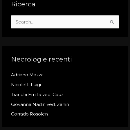
Ricerca
S
e
a
r
c
Necrologie recenti
h
Adriano Mazza
f
o
Nicoletti Luigi
r
Tranchi Emilia ved. Cauz
:
Giovanna Nadin ved. Zanin
Corrado Rosolen