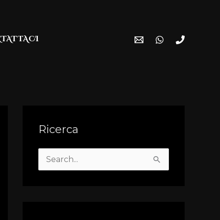
TATTACI
Ricerca
S
e
a
r