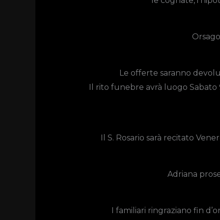
le cognate, i nipoti
Orsago
Le offerte saranno devolut
Il rito funebre avrà luogo Sabato 
Il S. Rosario sarà recitato Vener
Adriana prose
I familiari ringraziano fin d