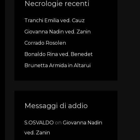
Necrologie recenti
c
h
Tranchi Emilia ved. Cauz
f
Giovanna Nadin ved. Zanin
o
r
Corrado Rosolen
:
Bonaldo Rina ved. Benedet
Brunetta Armida in Altarui
Messaggi di addio
S.OSVALDO
on
Giovanna Nadin
ved. Zanin