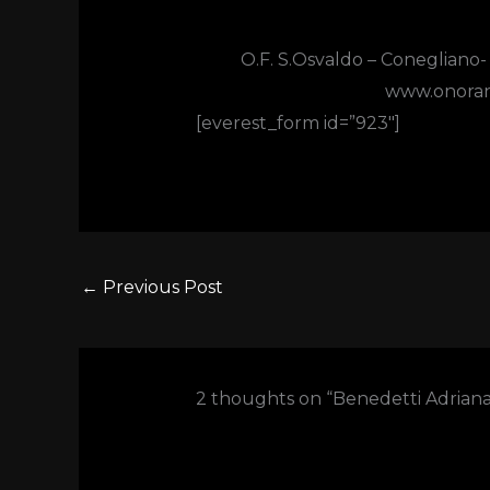
O.F. S.Osvaldo – Conegliano
www.onoran
[everest_form id=”923″]
←
Previous Post
2 thoughts on “Benedetti Adriana 