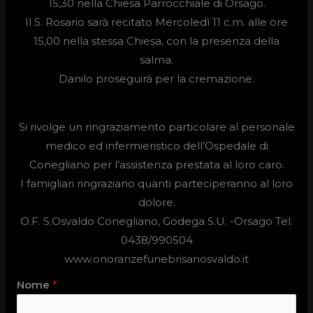
15,30 nella Chiesa Parrocchiale di Orsago.
Il S. Rosario sarà recitato Mercoledì 11 c.m. alle ore
15,00 nella stessa Chiesa, con la presenza della
salma.
Danilo proseguirà per la cremazione.
Si rivolge un ringraziamento particolare al personale
medico ed infermieristico dell’Ospedale di
Conegliano per l’assistenza prestata al loro caro.
I famigliari ringraziano quanti parteciperanno al loro
dolore.
O.F. S.Osvaldo Conegliano, Godega S.U. -Orsago Tel.
0438/990504
www.onoranzefunebrisanosvaldo.it
Nome
*