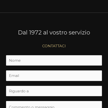
Dal 1972 al vostro servizio
CONTATTACI
N
o
m
E
e
m
*
a
S
i
u
l
b
C
*