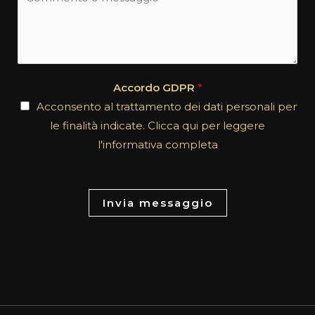
j
o
e
m
c
m
t
e
*
n
Accordo GDPR
*
t
Acconsento al trattamento dei dati personali per
o
le finalità indicate. Clicca qui per leggere
r
l'informativa completa
M
e
s
Invia messaggio
s
a
g
e
*