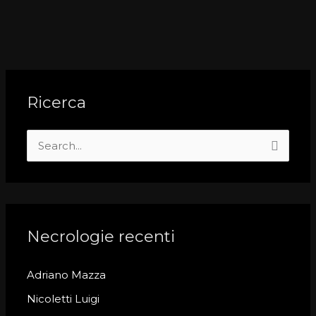
Ricerca
S
e
a
r
c
Necrologie recenti
h
Adriano Mazza
f
o
Nicoletti Luigi