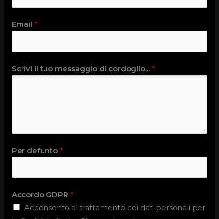
Email
*
Scrivi il tuo messaggio di cordoglio...
*
Per defunto
*
Accordo GDPR
*
Acconsento al trattamento dei dati personali per