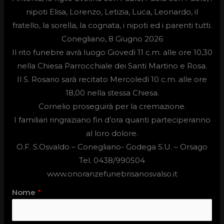
nipoti Elisa, Lorenzo, Letizia, Luca, Leonardo, il
fratello, la sorella, la cognata, i nipoti ed i parenti tutti.
Conegliano, 8 Giugno 2026
Il rito funebre avrà luogo
Giovedì 11 c.m. alle ore
10,30
nella Chiesa Parrocchiale dei Santi Martino e
Rosa.
Il S. Rosario sarà recitato Mercoledì 10 c.m. alle ore
18,00 nella stessa Chiesa.
Cornelio proseguirà per la cremazione.
I familiari ringraziano fin d’ora quanti parteciperanno
al loro dolore.
O.F. S.Osvaldo –
Conegliano- Godega S.U. – Orsago
Tel. 0438/990504
www.onoranzefunebrisanosvalso.it
Nome
*