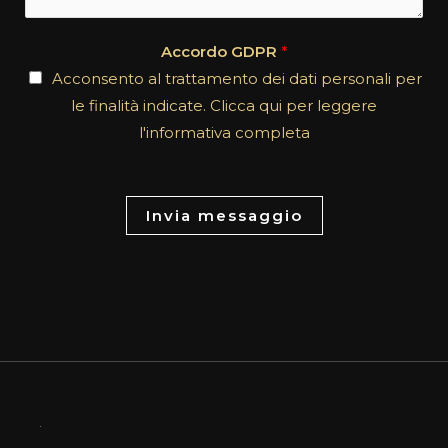
t
e
*
n
Accordo GDPR
*
t
Acconsento al trattamento dei dati personali per
o
le finalità indicate. Clicca qui per leggere
r
l'informativa completa
M
e
s
Invia messaggio
s
a
g
e
*