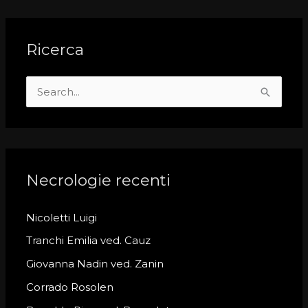
Ricerca
S
e
a
r
c
Necrologie recenti
h
Nicoletti Luigi
f
o
Tranchi Emilia ved. Cauz
r
Giovanna Nadin ved. Zanin
:
Corrado Rosolen