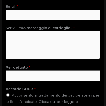
Email
*
Scrivi il tuo messaggio di cordoglio...
*
Per defunto
*
Accordo GDPR
*
Acconsento al trattamento dei dati personali per
le finalità indicate. Clicca qui per leggere