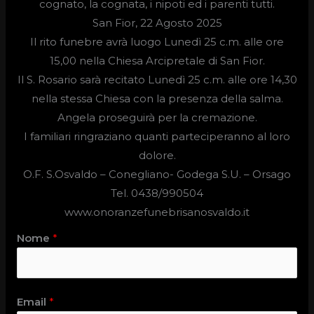
cognato, la cognata, i nipoti ed i parenti tutti.
San Fior, 22 Agosto 2025
Il rito funebre avrà luogo
Lunedì 25 c.m. alle ore
15,00
nella Chiesa Arcipretale di San Fior.
Il S. Rosario sarà recitato Lunedì 25 c.m. alle ore 14,30
nella stessa Chiesa con la presenza della salma.
Angela proseguirà per la cremazione.
I familiari ringraziano quanti parteciperanno al loro
dolore.
O.F. S.Osvaldo –
Conegliano- Godega S.U. – Orsago
Tel. 0438/990504
www.onoranzefunebrisanosvaldo.it
Nome
*
Email
*