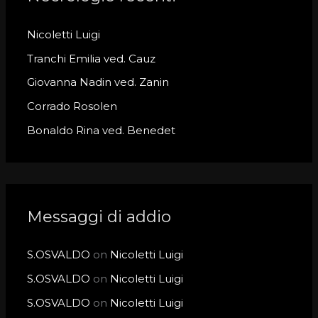
h
Nicoletti Luigi
f
o
Tranchi Emilia ved. Cauz
r
Giovanna Nadin ved. Zanin
:
Corrado Rosolen
Bonaldo Rina ved. Benedet
Messaggi di addio
S.OSVALDO
on
Nicoletti Luigi
S.OSVALDO
on
Nicoletti Luigi
S.OSVALDO
on
Nicoletti Luigi