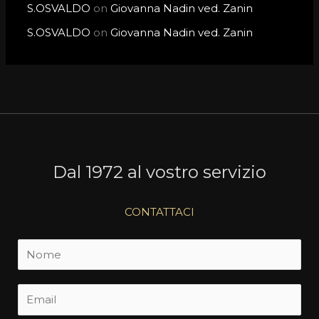
S.OSVALDO
on
Giovanna Nadin ved. Zanin
S.OSVALDO
on
Giovanna Nadin ved. Zanin
Dal 1972 al vostro servizio
CONTATTACI
N
o
m
E
e
m