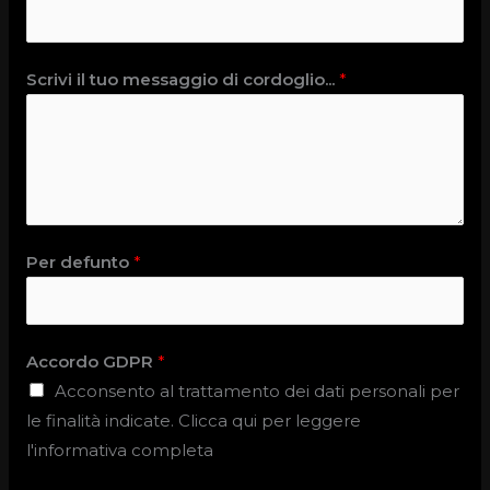
Scrivi il tuo messaggio di cordoglio...
*
Per defunto
*
Accordo GDPR
*
Acconsento al trattamento dei dati personali per
le finalità indicate. Clicca qui per leggere
l'informativa completa