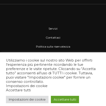
Servizi
Contattaci
Politica sulla riservatezza
Gestione dei Cookie
Utilizziamo i cookie sul nostro sito Web per offrirti
l'esperienza più pertinente ricordando le tue
preferenze e le visite ripetute. Cliccando su “Accetta
tutto” acconsenti all'uso di TUTTI i cookie. Tuttavia,
puoi visitare "Impostazioni cookie" per fornire un
consenso controllato.
Impostazioni dei cookie
Accettare tutti
© 2026 Onoranze Funebri San Osvaldo. Powered by WSG.
Impostazioni dei cookie
Accettare tutti