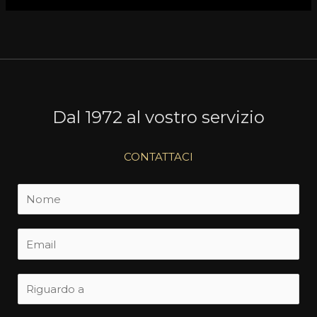
Dal 1972 al vostro servizio
CONTATTACI
N
o
m
E
e
m
*
a
S
i
u
l