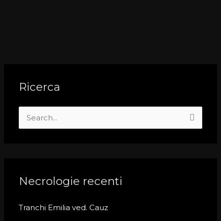
Ricerca
S
e
a
r
c
Necrologie recenti
h
Tranchi Emilia ved. Cauz
f