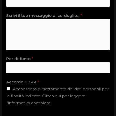
Scrivi il tuo messaggio di cordoglio...
*
Per defunto
*
Accordo GDPR
*
Acconsento al trattamento dei dati personali per
le finalità indicate. Clicca qui per leggere
l'informativa completa