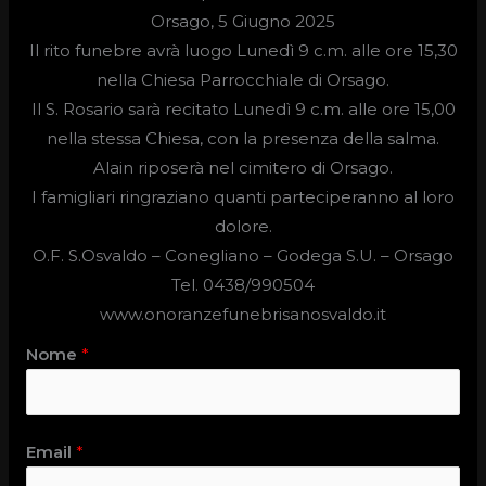
Orsago, 5 Giugno 2025
Il rito funebre avrà luogo
Lunedì 9 c.m. alle ore 15,30
nella Chiesa Parrocchiale di Orsago.
Il S. Rosario sarà recitato Lunedì 9 c.m. alle ore 15,00
nella stessa Chiesa, con la presenza della salma.
Alain riposerà nel cimitero di Orsago.
I famigliari ringraziano quanti parteciperanno al loro
dolore.
O.F. S.Osvaldo –
Conegliano – Godega S.U. – Orsago
Tel. 0438/990504
www.onoranzefunebrisanosvaldo.it
Nome
*
Email
*