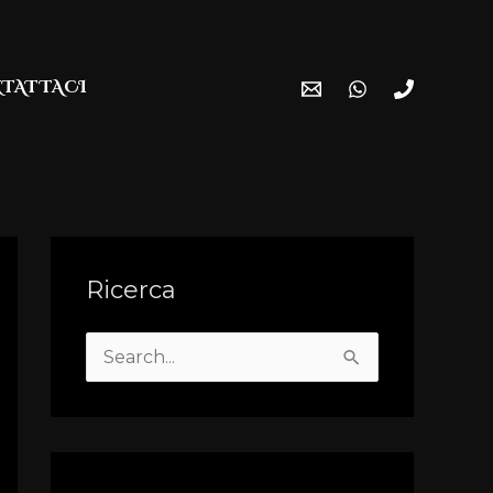
TATTACI
Ricerca
S
e
a
r