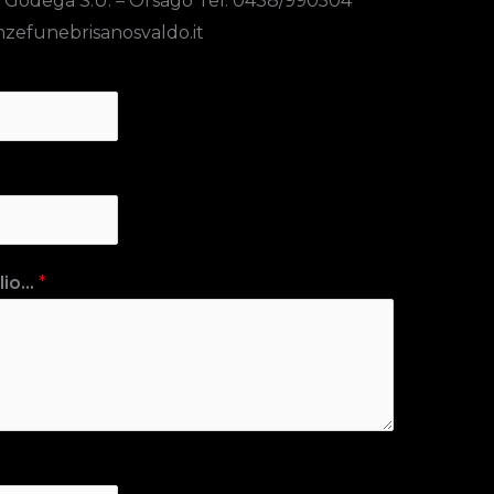
 Godega S.U. – Orsago Tel. 0438/990504
zefunebrisanosvaldo.it
io...
*