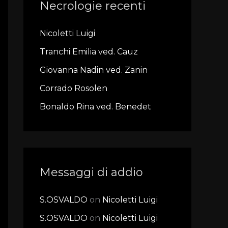
Necrologie recenti
c
h
Nicoletti Luigi
f
Tranchi Emilia ved. Cauz
o
r
Giovanna Nadin ved. Zanin
:
Corrado Rosolen
Bonaldo Rina ved. Benedet
Messaggi di addio
S.OSVALDO
on
Nicoletti Luigi
S.OSVALDO
on
Nicoletti Luigi