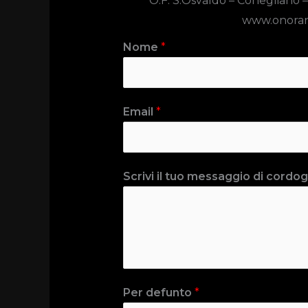
O.F. S.Osvaldo –
Conegliano –
www.onoran
Nome
*
Email
*
Scrivi il tuo messaggio di cordogl
Per defunto
*