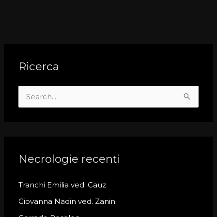
Ricerca
S
e
a
r
c
Necrologie recenti
h
Tranchi Emilia ved. Cauz
f
o
Giovanna Nadin ved. Zanin
r