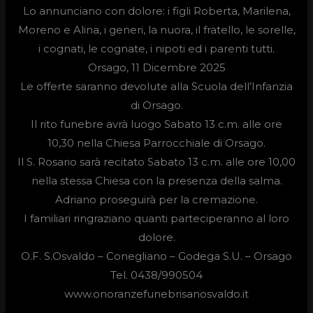
Lo annunciano con dolore: i figli Roberta, Marilena,
Moreno e Alina, i generi, la nuora, il fratello, le sorelle,
i cognati, le cognate, i nipoti ed i parenti tutti.
Orsago, 11 Dicembre 2025
Le offerte saranno devolute alla Scuola dell’Infanzia
di Orsago.
Il rito funebre avrà luogo
Sabato 13 c.m. alle ore
10,30
nella Chiesa Parrocchiale di Orsago.
Il S. Rosario sarà recitato Sabato 13 c.m. alle ore 10,00
nella stessa Chiesa con la presenza della salma.
Adriano proseguirà per la cremazione.
I familiari ringraziano quanti parteciperanno al loro
dolore.
O.F. S.Osvaldo –
Conegliano – Godega S.U. – Orsago
Tel. 0438/990504
www.onoranzefunebrisanosvaldo.it