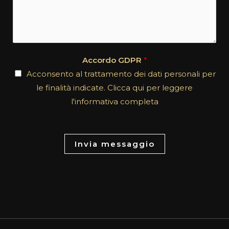
o
e
m
c
m
t
e
*
n
Accordo GDPR
*
t
Acconsento al trattamento dei dati personali per
o
le finalità indicate. Clicca qui per leggere
r
l'informativa completa
M
e
s
Invia messaggio
s
a
g
e
*