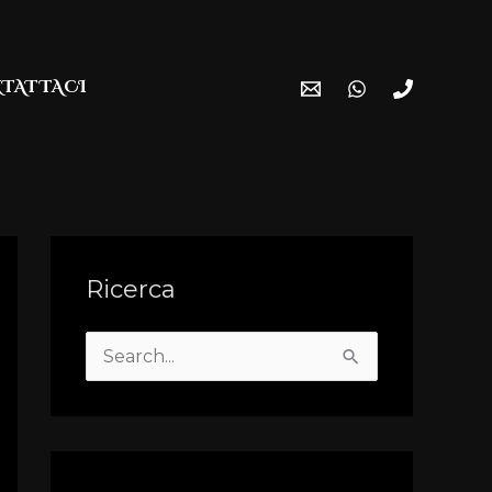
TATTACI
Ricerca
S
e
a
r