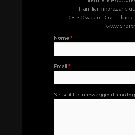
infermiere e dottores
I familiari ringraziano 
O.F. S.Osvaldo –
Conegliano-
www.onoran
Nome
*
Email
*
Scrivi il tuo messaggio di cordogl