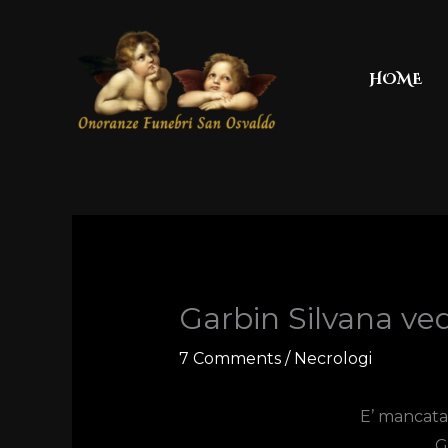
Skip
to
content
HOME
Garbin Silvana ve
7 Comments
/
Necrologi
E’ mancata a
G