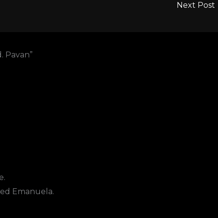
Next Post
d. Pavan”
e.
a ed Emanuela.