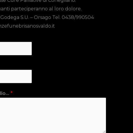
se Cure Palliative di Conegliano.
quanti parteciperanno al loro dolore.
 Godega S.U. – Orsago Tel. 0438/990504
zefunebrisanosvaldo.it
io...
*