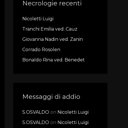
Necrologie recenti
c
h
Nicoletti Luigi
f
Tranchi Emilia ved. Cauz
o
r
Giovanna Nadin ved. Zanin
:
Corrado Rosolen
Bonaldo Rina ved. Benedet
Messaggi di addio
S.OSVALDO
on
Nicoletti Luigi
S.OSVALDO
on
Nicoletti Luigi