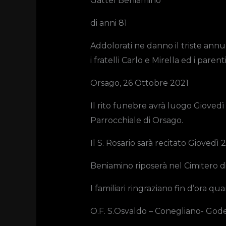
Gattel Beniamino
di anni 81
Addolorati ne danno il triste annun
i fratelli Carlo e Mirella ed i parenti
Orsago, 26 Ottobre 2021
Il rito funebre avrà luogo Giovedì 
Parrocchiale di Orsago.
Il S. Rosario sarà recitato Giovedì 
Beniamino riposerà nel Cimitero d
I familiari ringraziano fin d’ora qu
O.F. S.Osvaldo – Conegliano- God