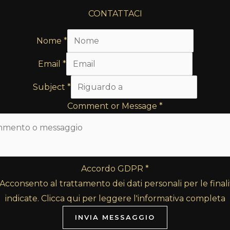
CONTATTACI
Nome
*
Email
*
Subject
*
Comment or Message
*
Accordo GDPR
*
Acconsento al trattamento dei dati personali per le finali
indicate. Clicca qui per leggere l'informativa completa
INVIA MESSAGGIO