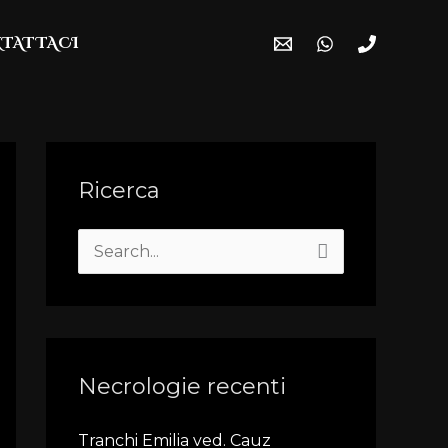
TATTACI
Ricerca
S
e
a
r
Necrologie recenti
c
h
Tranchi Emilia ved. Cauz