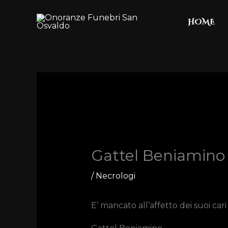
Skip
HOME
to
content
Gattel Beniamino
/
Necrologi
E’ mancato all’affetto dei suoi cari