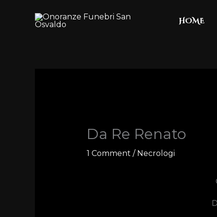
Skip
HOME
to
content
Da Re Renato
1 Comment
/
Necrologi
D