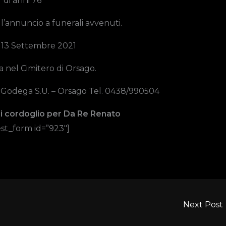
di anni 76
 l’annuncio a funerali avvenuti.
 13 Settembre 2021
a nel Cimitero di Orsago.
- Godega S.U. – Orsago Tel. 0438/990504
di cordoglio per Da Re Renato
st_form id=”923″]
Next Post