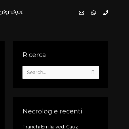
TATTACI
Ricerca
S
e
a
r
Necrologie recenti
c
h
Tranchi Emilia ved. Cauz