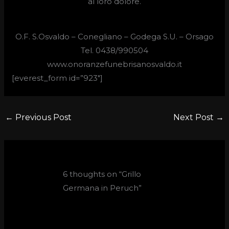
al loro dolore.
O.F. S.Osvaldo – Conegliano – Godega S.U. – Orsago
Tel. 0438/990504
www.onoranzefunebrisanosvaldo.it
[everest_form id=”923″]
←
Previous Post
Next Post
→
6 thoughts on “Grillo
Germana in Peruch”