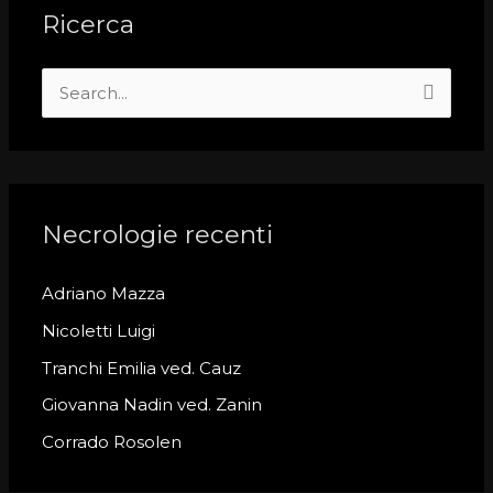
Ricerca
S
e
a
r
c
Necrologie recenti
h
Adriano Mazza
f
o
Nicoletti Luigi
r
Tranchi Emilia ved. Cauz
:
Giovanna Nadin ved. Zanin
Corrado Rosolen