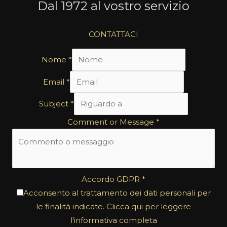
Dal 1972 al vostro servizio
CONTATTACI
Nome
*
Email
*
Subject
*
Comment or Message
*
Accordo GDPR
*
Acconsento al trattamento dei dati personali per
le finalità indicate. Clicca qui per leggere
l'informativa completa