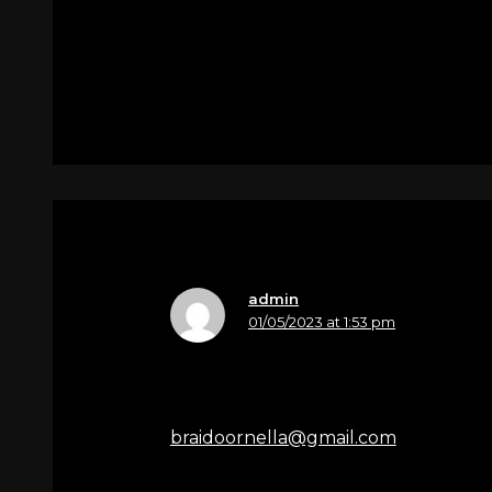
Per
Marchesin Paola in Pin
admin
01/05/2023 at 1:53 pm
Nome
Ornella
Email
braidoornella@gmail.com
Le più sincere condoglianze , Ornell