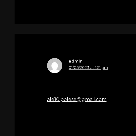
admin
01/05/2023 at 1:51 pm
Nome
Alessandra Polese
Email
ale10.polese@gmail.com
Ercole, la malattia non cancellerà mai
mamma lascia ai suoi figli: saranno p
Sentite condoglianze a te ed alla tua
Condoglianze a tutti
Alessandra e famiglia