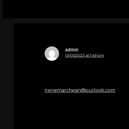
4 thoughts on “Marchesin Paola in 
admin
01/05/2023 at 1:49 pm
Nome
Irene Marchesin
Email
Irenemarchesin@outlook.com
Sentite condoglianze, rimane il rico
abbraccio ai figli e nipoti
Per
Marchesin Paola