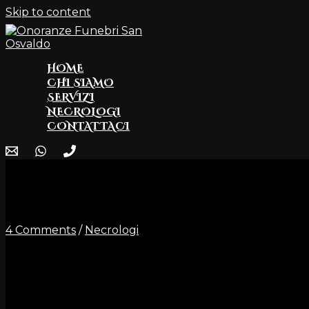
Skip to content
HOME
CHI SIAMO
SERVIZI
NECROLOGI
CONTATTACI
Marchesin Paola in Pin
4 Comments
/
Necrologi
Dopo lunga
E’ mancata all’aff