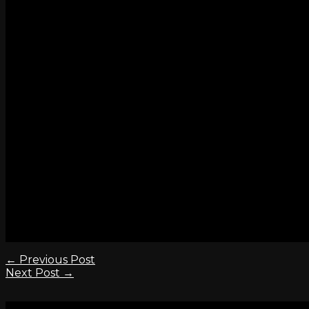
Il S. Rosario sarà recitato Lunedì 1 Mag
Paola riposerà nel C
I familiari ringraziano fin d’ora qu
O.F. S.Osvaldo – Conegliano- Gode
www.onoranzefune
[everest_form id=”923″]
←
Previous Post
Next Post
→