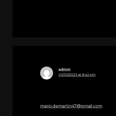
Per
Marchesin Paola in Pin
admin
03/05/2023 at 8:42 pm
Nome
Mario de Martin
Email
mario.demartin47@gmail.com
Sentite condoglianze alla famiglia 