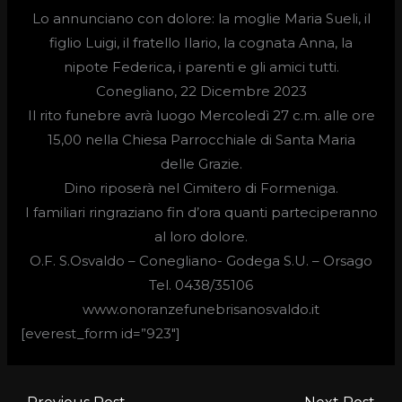
Lo annunciano con dolore: la moglie Maria Sueli, il
figlio Luigi, il fratello Ilario, la cognata Anna, la
nipote Federica, i parenti e gli amici tutti.
Conegliano, 22 Dicembre 2023
Il rito funebre avrà luogo
Mercoledì 27 c.m. alle ore
15,00
nella Chiesa Parrocchiale di Santa Maria
delle Grazie.
Dino riposerà nel Cimitero di Formeniga.
I familiari ringraziano fin d’ora quanti parteciperanno
al loro dolore.
O.F. S.Osvaldo –
Conegliano- Godega S.U. – Orsago
Tel. 0438/35106
www.onoranzefunebrisanosvaldo.it
[everest_form id=”923″]