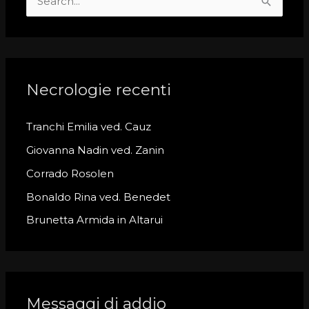
S
e
a
r
c
Necrologie recenti
h
Tranchi Emilia ved. Cauz
f
o
Giovanna Nadin ved. Zanin
r
Corrado Rosolen
:
Bonaldo Rina ved. Benedet
Brunetta Armida in Altarui
Messaggi di addio