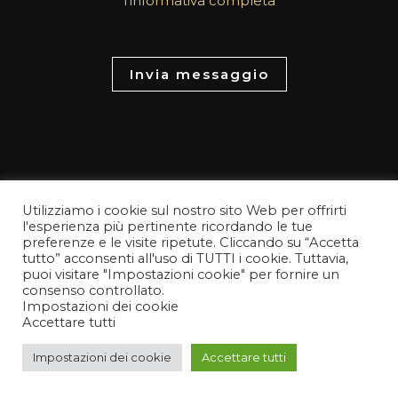
l'informativa completa
M
e
s
Invia messaggio
s
a
g
e
*
Utilizziamo i cookie sul nostro sito Web per offrirti
l'esperienza più pertinente ricordando le tue
preferenze e le visite ripetute. Cliccando su “Accetta
tutto” acconsenti all'uso di TUTTI i cookie. Tuttavia,
puoi visitare "Impostazioni cookie" per fornire un
consenso controllato.
Servizi
Impostazioni dei cookie
Accettare tutti
Contattaci
Impostazioni dei cookie
Accettare tutti
Politica sulla riservatezza
Gestione dei Cookie