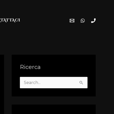
TATTACI
Ricerca
S
e
a
r