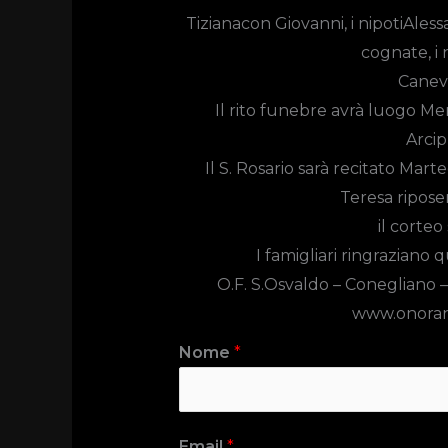
Tizianacon Giovanni, i nipotiAlessa
cognate, i n
Canev
Il rito funebre avrà luogo
Mer
Arcip
Il S. Rosario sarà recitato Marte
Teresa ripose
il corteo
I famigliari ringraziano 
O.F. S.Osvaldo –
Conegliano –
www.onoran
Nome
*
Email
*