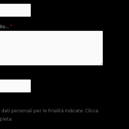
io...
*
ti personali per le finalità indicate. Clicca
pleta