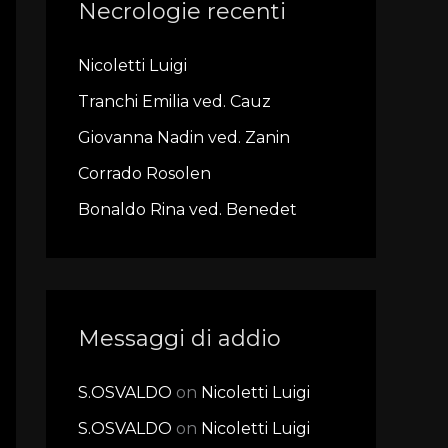
Necrologie recenti
c
h
Nicoletti Luigi
f
Tranchi Emilia ved. Cauz
o
r
Giovanna Nadin ved. Zanin
:
Corrado Rosolen
Bonaldo Rina ved. Benedet
Messaggi di addio
S.OSVALDO
on
Nicoletti Luigi
S.OSVALDO
on
Nicoletti Luigi