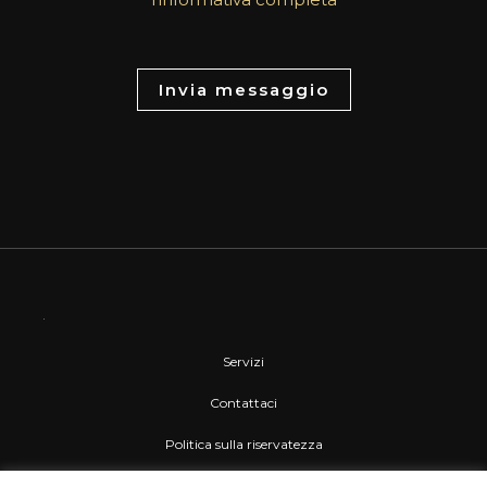
M
e
s
Invia messaggio
s
a
g
e
*
Servizi
Contattaci
Politica sulla riservatezza
Gestione dei Cookie