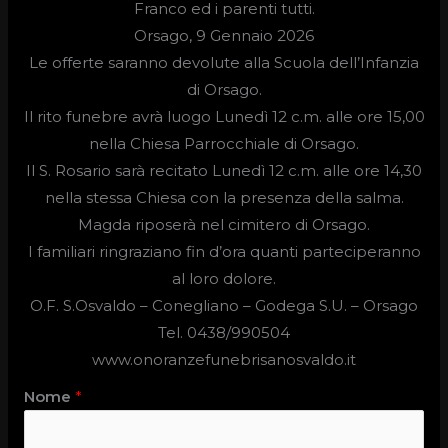
Franco ed i parenti tutti.
Orsago, 9 Gennaio 2026
Le offerte saranno devolute alla Scuola dell’Infanzia
di Orsago.
Il rito funebre avrà luogo
Lunedì 12 c.m. alle ore 15,00
nella Chiesa Parrocchiale di Orsago.
Il S. Rosario sarà recitato Lunedì 12 c.m. alle ore 14,30
nella stessa Chiesa con la presenza della salma.
Magda riposerà nel cimitero di Orsago.
I familiari ringraziano fin d’ora quanti parteciperanno
al loro dolore.
O.F. S.Osvaldo –
Conegliano – Godega S.U. – Orsago
Tel. 0438/990504
www.onoranzefunebrisanosvaldo.it
Nome
*