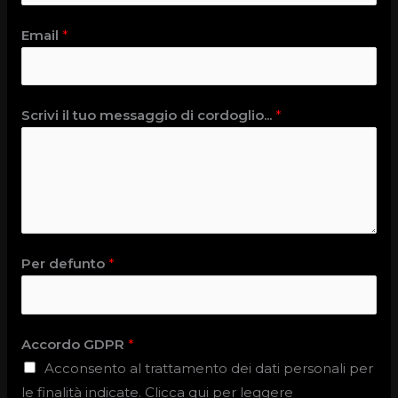
Email
*
Scrivi il tuo messaggio di cordoglio...
*
Per defunto
*
Accordo GDPR
*
Acconsento al trattamento dei dati personali per
le finalità indicate. Clicca qui per leggere