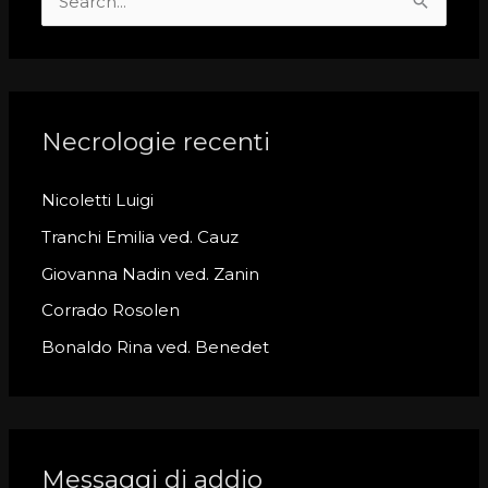
S
e
a
r
c
Necrologie recenti
h
Nicoletti Luigi
f
o
Tranchi Emilia ved. Cauz
r
Giovanna Nadin ved. Zanin
:
Corrado Rosolen
Bonaldo Rina ved. Benedet
Messaggi di addio