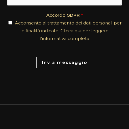
t
e
*
n
Accordo GDPR
*
t
Acconsento al trattamento dei dati personali per
o
le finalità indicate. Clicca qui per leggere
r
l'informativa completa
M
e
s
Invia messaggio
s
a
g
e
*