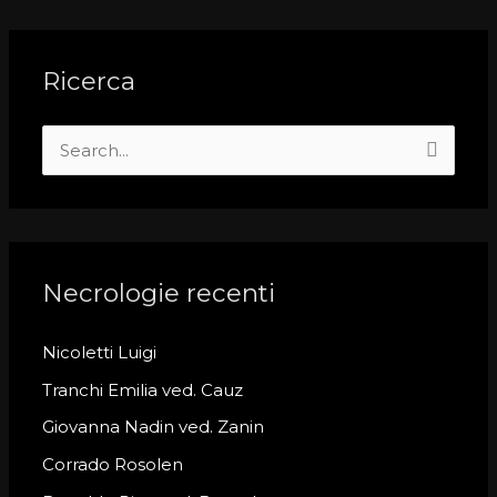
Ricerca
S
e
a
r
c
Necrologie recenti
h
Nicoletti Luigi
f
o
Tranchi Emilia ved. Cauz
r
Giovanna Nadin ved. Zanin
:
Corrado Rosolen