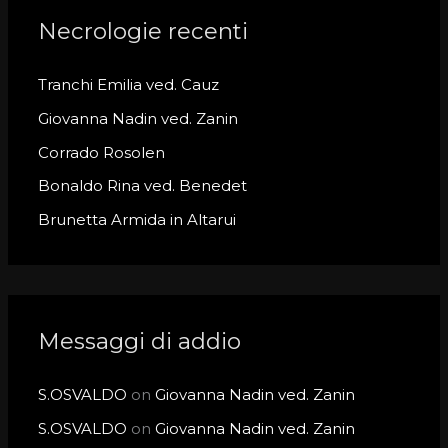
c
Necrologie recenti
h
Tranchi Emilia ved. Cauz
f
o
Giovanna Nadin ved. Zanin
r
Corrado Rosolen
:
Bonaldo Rina ved. Benedet
Brunetta Armida in Altarui
Messaggi di addio
S.OSVALDO
on
Giovanna Nadin ved. Zanin
S.OSVALDO
on
Giovanna Nadin ved. Zanin