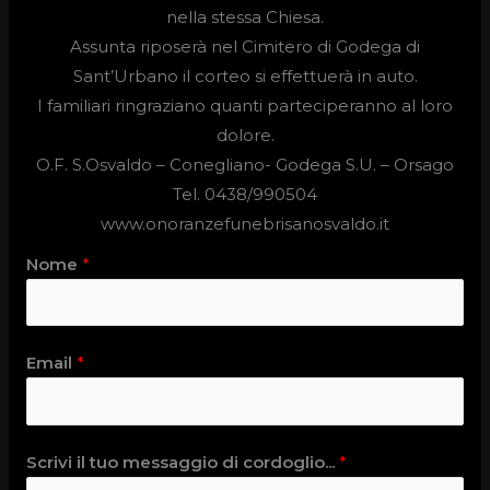
nella stessa Chiesa.
Assunta riposerà nel Cimitero di Godega di
Sant’Urbano il corteo si effettuerà in auto.
I familiari ringraziano quanti parteciperanno al loro
dolore.
O.F. S.Osvaldo –
Conegliano- Godega S.U. – Orsago
Tel. 0438/990504
www.onoranzefunebrisanosvaldo.it
Nome
*
Email
*
Scrivi il tuo messaggio di cordoglio...
*