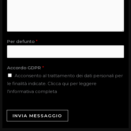
Per defunto
*
Accordo GDPR
*
Acconsento al trattamento dei dati personali per
le finalità indicate. Clicca qui per leggere
l'informativa completa
INVIA MESSAGGIO