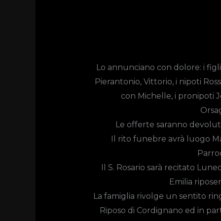
Lo annunciano con dolore: i figl
Pierantonio, Vittorio, i nipoti Ro
con Michelle, i pronipoti Jo
Orsag
Le offerte saranno devolut
Il rito funebre avrà luogo Ma
Parroc
Il S. Rosario sarà recitato Luned
Emilia ripose
La famiglia rivolge un sentito ri
Riposo di Cordignano ed in par