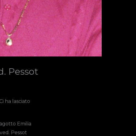
d. Pessot
i ha lasciato
agotto Emilia
ved. Pessot