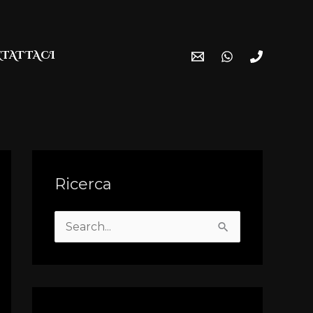
TATTACI
Ricerca
S
e
a
r