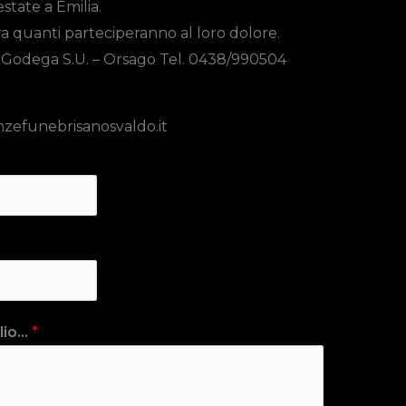
state a Emilia.
’ora quanti parteciperanno al loro dolore.
- Godega S.U. – Orsago Tel. 0438/990504
zefunebrisanosvaldo.it
io...
*