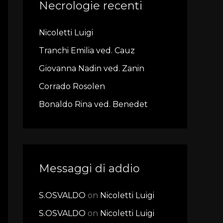
Necrologie recenti
c
h
Nicoletti Luigi
f
Tranchi Emilia ved. Cauz
o
r
Giovanna Nadin ved. Zanin
:
Corrado Rosolen
Bonaldo Rina ved. Benedet
Messaggi di addio
S.OSVALDO
on
Nicoletti Luigi
S.OSVALDO
on
Nicoletti Luigi