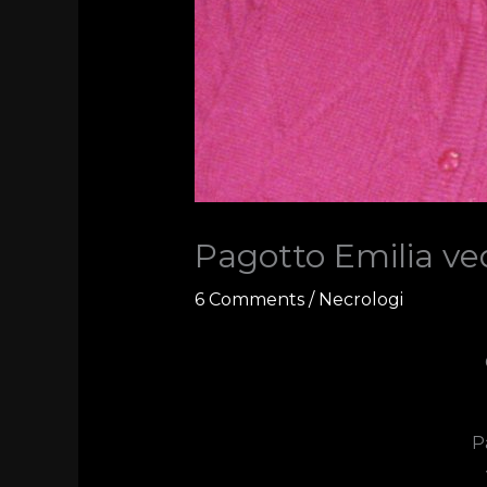
Pagotto Emilia ve
6 Comments
/
Necrologi
C
P