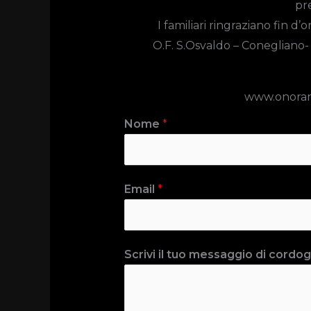
pre
I familiari ringraziano fin d
O.F. S.Osvaldo – Conegliano
www.onoran
Nome
*
Email
*
Scrivi il tuo messaggio di cordogl