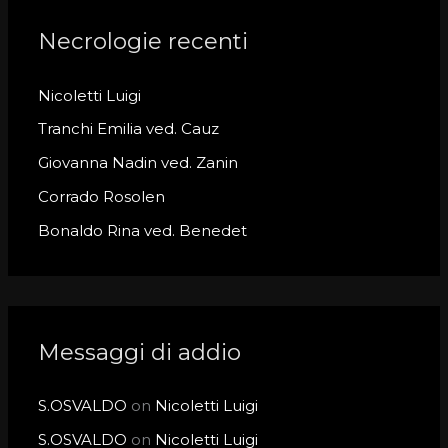
r
c
Necrologie recenti
h
Nicoletti Luigi
f
o
Tranchi Emilia ved. Cauz
r
Giovanna Nadin ved. Zanin
:
Corrado Rosolen
Bonaldo Rina ved. Benedet
Messaggi di addio
S.OSVALDO
on
Nicoletti Luigi
S.OSVALDO
on
Nicoletti Luigi