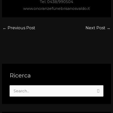
Tel. 0438/990504
www.onoranzefunebrisanosvaldo.it
←
Previous Post
Next Post
→
Ricerca
S
e
a