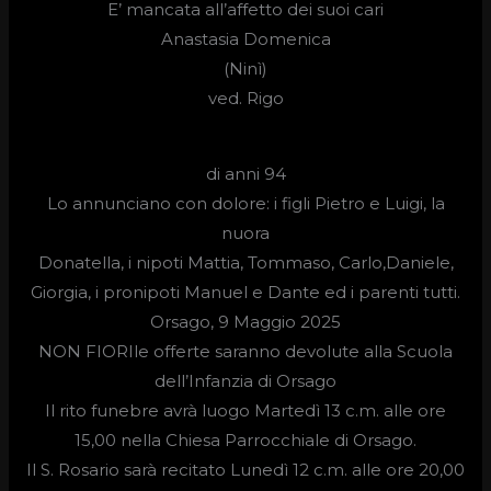
E’ mancata all’affetto dei suoi cari
Anastasia Domenica
(Ninì)
ved.
Rigo
di anni 94
Lo annunciano con dolore: i figli Pietro e Luigi, la
nuora
Donatella, i nipoti Mattia, Tommaso, Carlo,Daniele,
Giorgia, i pronipoti Manuel e Dante ed i parenti tutti.
Orsago, 9 Maggio 2025
NON FIORIle offerte saranno devolute alla Scuola
dell’Infanzia di Orsago
Il rito funebre avrà luogo
Martedì 13 c.m.
alle ore
15,00
nella Chiesa Parrocchiale di Orsago.
Il S. Rosario sarà recitato Lunedì 12 c.m. alle ore 20,00