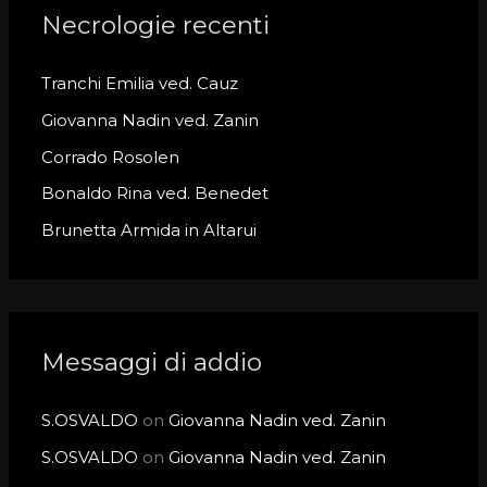
c
Necrologie recenti
h
Tranchi Emilia ved. Cauz
f
o
Giovanna Nadin ved. Zanin
r
Corrado Rosolen
:
Bonaldo Rina ved. Benedet
Brunetta Armida in Altarui
Messaggi di addio
S.OSVALDO
on
Giovanna Nadin ved. Zanin
S.OSVALDO
on
Giovanna Nadin ved. Zanin