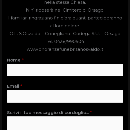
nella stessa Chiesa.
Ninì riposerà nel Cimitero di Orsago.
I familiari ringraziano fin d’ora quanti parteciperanno
al loro dolore.
O.F. S.Osvaldo –
Conegliano- Godega S.U. – Orsago
Tel. 0438/990504
www.onoranzefunebrisanosvaldo.it
Nome
*
Email
*
Scrivi il tuo messaggio di cordoglio...
*