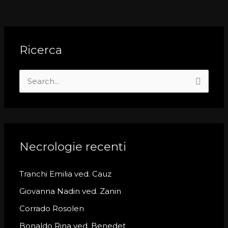
Ricerca
S
e
a
r
c
Necrologie recenti
h
Tranchi Emilia ved. Cauz
f
o
Giovanna Nadin ved. Zanin
r
Corrado Rosolen
:
Bonaldo Rina ved. Benedet