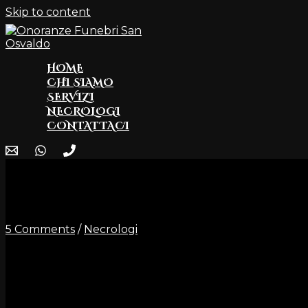
Skip to content
HOME
CHI SIAMO
SERVIZI
NECROLOGI
CONTATTACI
Spinazze’ Enrico
5 Comments
/
Necrologi
E’ mancato all’aff