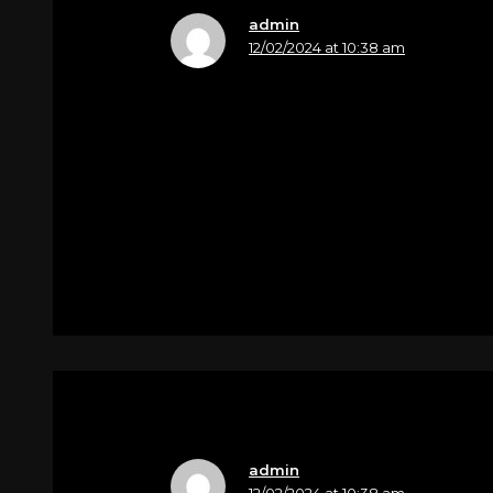
admin
12/02/2024 at 10:38 am
Nome
Virna Segatto
Sentite condoglianze a tutta la famig
Per
SPINAZZE’ ENRICO
admin
12/02/2024 at 10:38 am