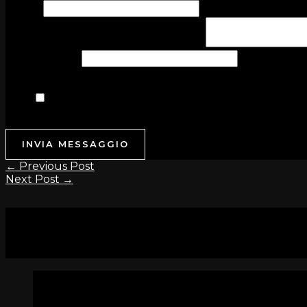
Email
*
Scrivi il tuo messaggio di cordoglio...
*
Per defunto
*
Accordo GDPR
*
Acconsento al trattamento dei dati personali per 
l'informativa completa
INVIA MESSAGGIO
←
Previous Post
Next Post
→
5 thoughts on “Spinazze’ Enrico”