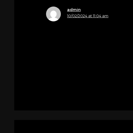
admin
10/02/2024 at 11:04 am
Nome
Papa Monica
A Moira e famiglia
Vi siamo vicini in questo momento di 
abbraccio
Monica e Dario
Per
Spinazze Enrico