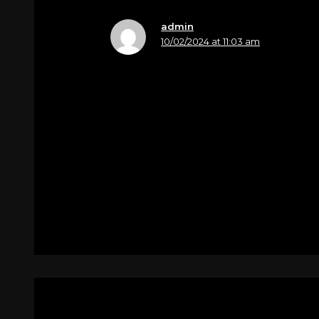
admin
10/02/2024 at 11:03 am
Nome
Fantuz Ugo e famiglie
Uniti al Vs. Dolore
Sentite condoglianze
Ugo Eda e famiglie.
Per
Spinazze Enrico