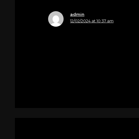
admin
12/02/2024 at 10:37 am
Nome
Lucia Rosada
A lei Lina e famiglia, le nostre più s
famiglia Sonego
Per
Spinazze Enrico