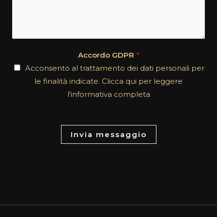
e
m
c
m
t
e
*
n
Accordo GDPR
*
t
Acconsento al trattamento dei dati personali per
o
le finalità indicate. Clicca qui per leggere
r
l'informativa completa
M
e
s
Invia messaggio
s
a
g
e
*