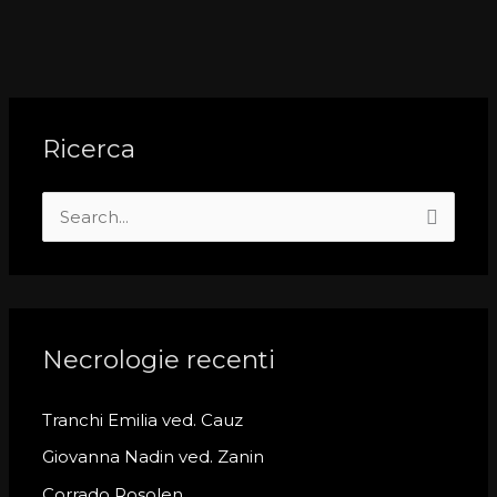
Ricerca
S
e
a
r
c
Necrologie recenti
h
Tranchi Emilia ved. Cauz
f
o
Giovanna Nadin ved. Zanin
r
Corrado Rosolen