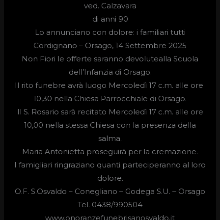
ved.
Calzavara
di anni 90
Lo annunciano con dolore: i familiari tutti
Cordignano – Orsago, 14 Settembre 2025
Non Fiori le offerte saranno devolutealla Scuola
dell’Infanzia di Orsago.
Il rito funebre avrà luogo
Mercoledì 17 c.m. alle ore
10,30
nella Chiesa Parrocchiale di Orsago.
Il S. Rosario sarà recitato Mercoledì 17 c.m. alle ore
10,00 nella stessa Chiesa con la presenza della
salma.
Maria Antonietta proseguirà per la cremazione.
I famigliari ringraziano quanti parteciperanno al loro
dolore.
O.F. S.Osvaldo –
Conegliano – Godega S.U. – Orsago
Tel. 0438/990504
www.onoranzefunebrisanosvaldo.it