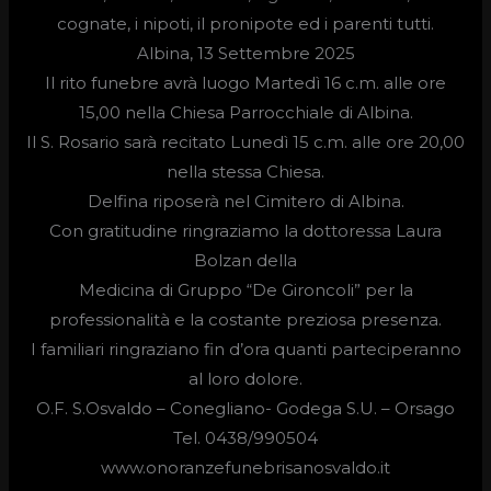
cognate, i nipoti, il pronipote ed i parenti tutti.
Albina, 13 Settembre 2025
Il rito funebre avrà luogo
Martedì 16 c.m. alle ore
15,00
nella Chiesa Parrocchiale di Albina.
Il S. Rosario sarà recitato Lunedì 15 c.m. alle ore 20,00
nella stessa Chiesa.
Delfina riposerà nel Cimitero di Albina.
Con gratitudine ringraziamo la dottoressa Laura
Bolzan della
Medicina di Gruppo “De Gironcoli” per la
professionalità e la costante preziosa presenza.
I familiari ringraziano fin d’ora quanti parteciperanno
al loro dolore.
O.F. S.Osvaldo –
Conegliano- Godega S.U. – Orsago
Tel. 0438/990504
www.onoranzefunebrisanosvaldo.it