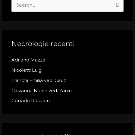
S
e
a
r
c
Necrologie recenti
h
Adriano Mazza
f
o
Nicoletti Luigi
r
Tranchi Emilia ved. Cauz
:
Giovanna Nadin ved. Zanin
Corrado Rosolen