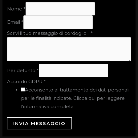
Nome
*
Email
*
Scrivi il tuo messaggio di cordoglio...
*
Per defunto
*
Accordo GDPR
*
Acconsento al trattamento dei dati personali
per le finalità indicate. Clicca qui per leggere
l'informativa completa
INVIA MESSAGGIO