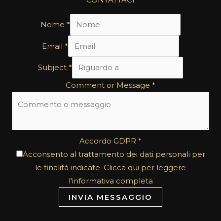
Nome
*
Email
*
Subject
*
Comment or Message
*
Accordo GDPR
*
Acconsento al trattamento dei dati personali per
le finalità indicate. Clicca qui per leggere
l'informativa completa
INVIA MESSAGGIO