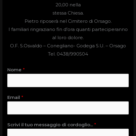
20,00 nella
stessa Chiesa.
Pietro riposerà nel Cimitero di Orsago.
I familiari ringraziano fin d’ora quanti parteciperanno
al loro dolore.
O.F. S.Osvaldo –
Conegliano- Godega S.U. – Orsago
Tel. 0438/990504
Nome
*
Email
*
Scrivi il tuo messaggio di cordoglio...
*