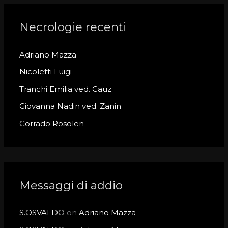
r
c
Necrologie recenti
h
Adriano Mazza
f
o
Nicoletti Luigi
r
Tranchi Emilia ved. Cauz
:
Giovanna Nadin ved. Zanin
Corrado Rosolen
Messaggi di addio
S.OSVALDO
on
Adriano Mazza