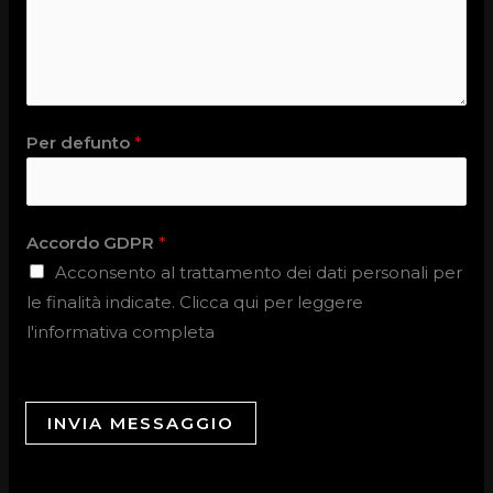
Per defunto
*
Accordo GDPR
*
Acconsento al trattamento dei dati personali per
le finalità indicate. Clicca qui per leggere
l'informativa completa
INVIA MESSAGGIO