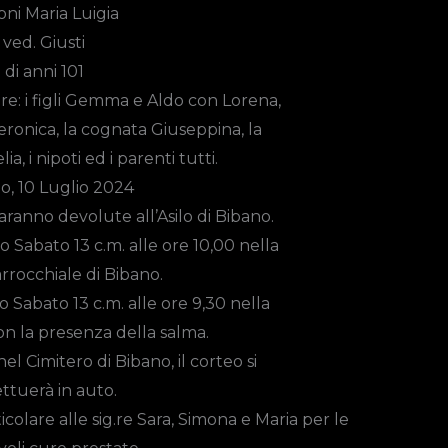
oni Maria Luigia
ved.
Giusti
di anni 101
e: i figli Gemma e Aldo con Lorena,
Veronica, la cognata Giuseppina, la
, i nipoti ed i parenti tutti.
o, 10 Luglio 2024
aranno devolute all’Asilo di Bibano.
go
Sabato 13 c.m. alle ore 10,00
nella
rrocchiale di Bibano.
ato Sabato 13 c.m. alle ore 9,30 nella
on la presenza della salma.
el Cimitero di Bibano, il corteo si
ettuerà in auto.
colare alle sig.re Sara, Simona e Maria per le