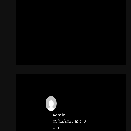
sentite condoglianze
alla mamma e a tutta
la famiglia.
con affetto Flaviana
Per
CITTER PIETRO
admin
09/02/2023 at 3:19
pm