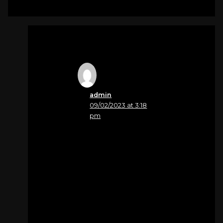
admin
09/02/2023 at 3:18
pm
Nome
SPADOTTO FLAVIANA
Il tempo lenirà il
dolore, ma il vivo
ricordo del caro papà,
ti accompagnerà per
sempre.
Un abbraccio Laura e