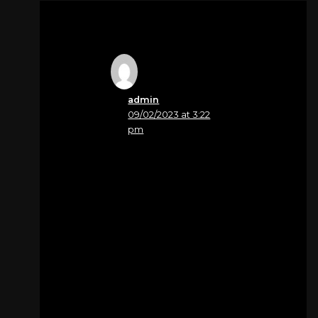
admin
09/02/2023 at 3:22
pm
Nome
Castellarin Cinzia
Sentite condoglianze
Cinzia Castellarin
Per
Citter Pietro