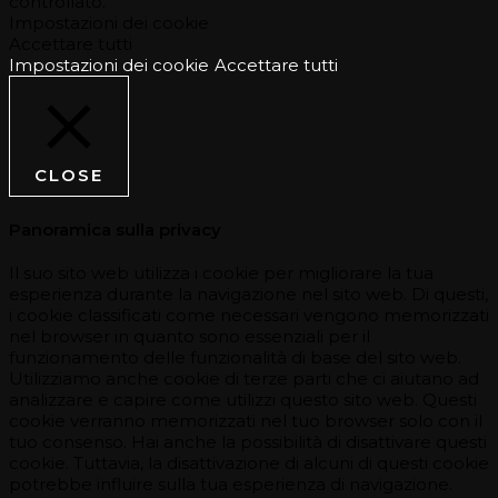
controllato.
Impostazioni dei cookie
Accettare tutti
Impostazioni dei cookie
Accettare tutti
CLOSE
Panoramica sulla privacy
Il suo sito web utilizza i cookie per migliorare la tua
esperienza durante la navigazione nel sito web. Di questi,
i cookie classificati come necessari vengono memorizzati
nel browser in quanto sono essenziali per il
funzionamento delle funzionalità di base del sito web.
Utilizziamo anche cookie di terze parti che ci aiutano ad
analizzare e capire come utilizzi questo sito web. Questi
cookie verranno memorizzati nel tuo browser solo con il
tuo consenso. Hai anche la possibilità di disattivare questi
cookie. Tuttavia, la disattivazione di alcuni di questi cookie
potrebbe influire sulla tua esperienza di navigazione.