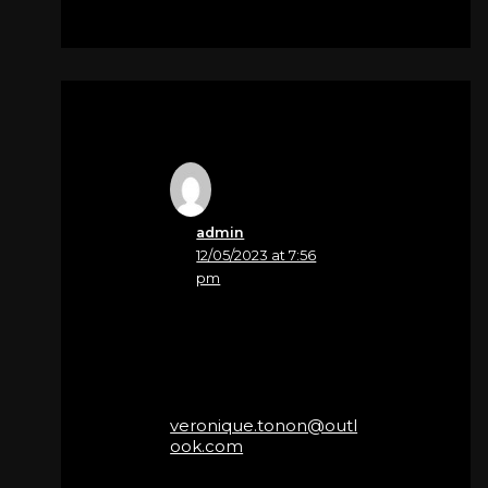
admin
12/05/2023 at 7:56
pm
Nome
TONON
Email
veronique.tonon@outl
ook.com
Je ne sais si vous vous