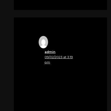
admin
09/02/2023 at 3:19
pm
Nome
Roberta Bottos
Sentite condoglianze
famiglia Belluz
Per
Citter Pietro