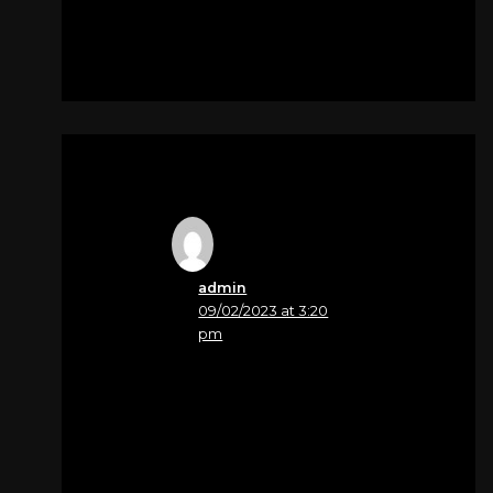
admin
09/02/2023 at 3:20
pm
Nome
Letizia Fazio
Possa Dio condurre la
sua anima in un posto