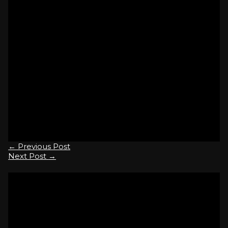
Pietro riposerà nel Cimitero di Orsago.
I familiari ringraziano quanti parteciperanno al loro
dolore.
O.F. S.Osvaldo Conegliano Godega S.U. Orsago
0438/990504
www.onoranzefunebrisanosvaldo.it
[everest_form id=”923″]
←
Previous Post
Next Post
→
8 thoughts on
“Citter Pietro”