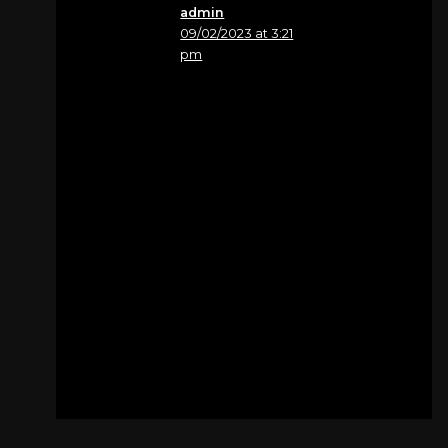
admin
09/02/2023 at 3:21
pm
Nome
Stefania
In questo momento
doloroso vi giungano
le nostre più sentite
condoglianze.
SC Cardiologia
Pordenone
Per
Citter Pietro