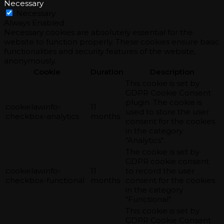
Necessary
Necessary
Always Enabled
Necessary cookies are absolutely essential for the
website to function properly. These cookies ensure basic
functionalities and security features of the website,
anonymously.
Cookie
Duration
Description
This cookie is set by
GDPR Cookie Consent
plugin. The cookie is
cookielawinfo-
11
used to store the user
checkbox-analytics
months
consent for the cookies
in the category
"Analytics".
The cookie is set by
GDPR cookie consent
cookielawinfo-
11
to record the user
checkbox-functional
months
consent for the cookies
in the category
"Functional".
This cookie is set by
GDPR Cookie Consent