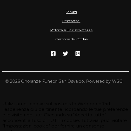
Servizi
Contattaci
Politica sulla riservatezza
Gestione dei Cookie
© 2026 Onoranze Funebri San Osvaldo. Powered by WSG.
Utilizziamo i cookie sul nostro sito Web per offrirti
l'esperienza più pertinente ricordando le tue preferenze
e le visite ripetute. Cliccando su “Accetta tutto”
acconsenti all'uso di TUTTI i cookie. Tuttavia, puoi visitare
"Impostazioni cookie" per fornire un consenso