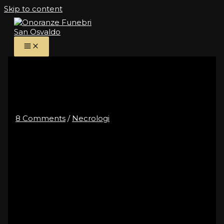
Skip to content
Citter Pietro
8 Comments
/
Necrologi
E’ mancato all’affetto dei suoi cari
Citter Pietro
di anni 87
Lo annunciano con dolore: la moglie Angelina, i figli