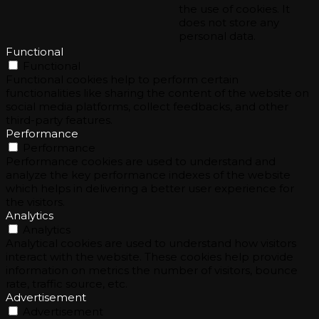
the use of cookies. It
does not store any
personal data.
Functional
Functional
Functional cookies help to perform certain
functionalities like sharing the content of the website on
social media platforms, collect feedbacks, and other
third-party features.
Performance
Performance
Performance cookies are used to understand and
analyze the key performance indexes of the website
which helps in delivering a better user experience for
the visitors.
Analytics
Analytics
Analytical cookies are used to understand how visitors
interact with the website. These cookies help provide
information on metrics the number of visitors, bounce
rate, traffic source, etc.
Advertisement
Advertisement