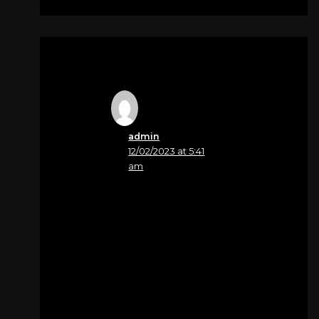
admin
12/02/2023 at 5:41
am
Nome
Matteo Alessandria:
Ministro Religioso
Cristiane e affettuose
condoglianze! DIO è
AMORE (1Giov. 4:8, 16)
Chiunque Gli chiede
SUBITO,