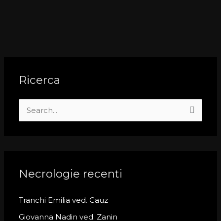
Ricerca
S
e
a
r
c
Necrologie recenti
h
Tranchi Emilia ved. Cauz
f
o
Giovanna Nadin ved. Zanin