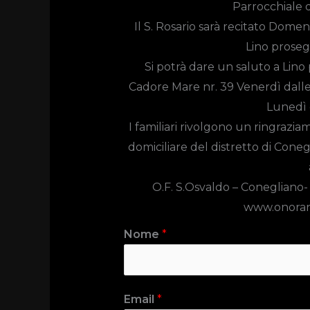
Parrocchiale 
Il S. Rosario sarà recitato Domeni
Lino proseg
Si potrà dare un saluto a Lino
Cadore Mare nr. 39 Venerdì dalle 
Lunedì d
I familiari rivolgono un ringrazia
domiciliare del distretto di Coneg
O.F. S.Osvaldo –
Conegliano-
www.onoran
Nome
*
Email
*