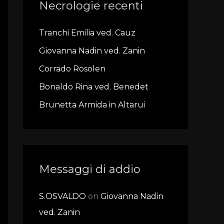
Necrologie recenti
c
h
Tranchi Emilia ved. Cauz
f
Giovanna Nadin ved. Zanin
o
r
Corrado Rosolen
:
Bonaldo Rina ved. Benedet
Brunetta Armida in Altarui
Messaggi di addio
S.OSVALDO
on
Giovanna Nadin
ved. Zanin