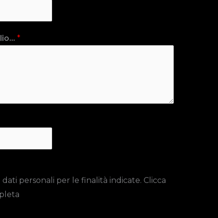
io...
*
ti personali per le finalità indicate. Clicca
pleta