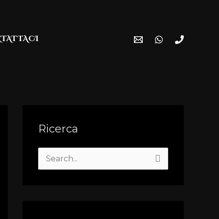
TATTACI
Ricerca
S
e
a
r