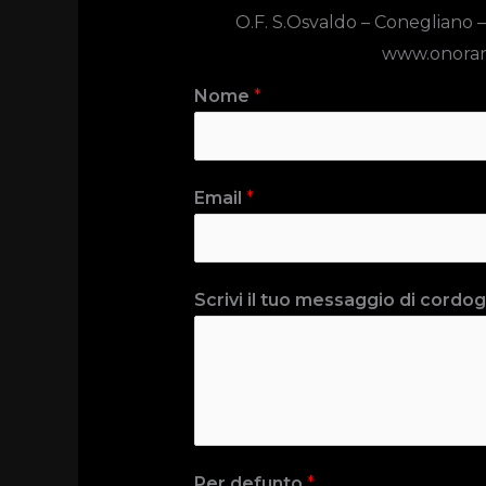
O.F. S.Osvaldo –
Conegliano –
www.onoran
Nome
*
Email
*
Scrivi il tuo messaggio di cordogl
Per defunto
*