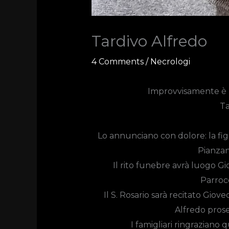
Tardivo Alfredo
4 Comments
/
Necrologi
Improvvisamente è m
Ta
Lo annunciano con dolore: la figli
Pianza
Il rito funebre avrà luogo
Gi
Parrocc
Il S. Rosario sarà recitato Giove
Alfredo prose
I famigliari ringraziano 