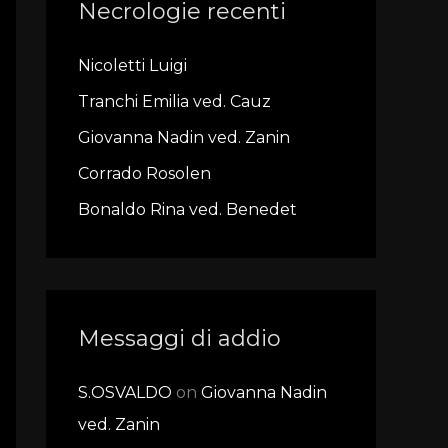
Necrologie recenti
c
h
Nicoletti Luigi
f
Tranchi Emilia ved. Cauz
o
r
Giovanna Nadin ved. Zanin
:
Corrado Rosolen
Bonaldo Rina ved. Benedet
Messaggi di addio
S.OSVALDO
on
Giovanna Nadin
ved. Zanin