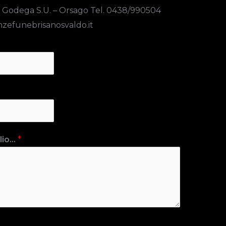
 Godega S.U. – Orsago Tel. 0438/990504
zefunebrisanosvaldo.it
io...
*