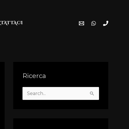
TATTACI
Ricerca
S
e
a
r