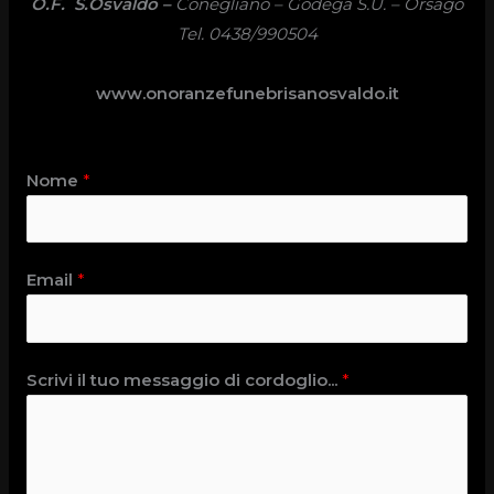
O.F. S.Osvaldo –
Conegliano – Godega S.U. – Orsago
Tel. 0438/990504
www.onoranzefunebrisanosvaldo.it
Nome
*
Email
*
Scrivi il tuo messaggio di cordoglio...
*