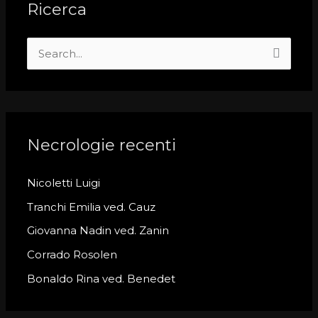
Ricerca
S
e
a
r
c
Necrologie recenti
h
Nicoletti Luigi
f
o
Tranchi Emilia ved. Cauz
r
Giovanna Nadin ved. Zanin
:
Corrado Rosolen
Bonaldo Rina ved. Benedet