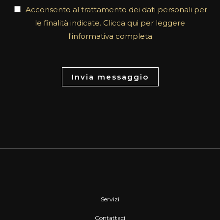
t
Acconsento al trattamento dei dati personali per
o
le finalità indicate. Clicca qui per leggere
r
l'informativa completa
M
e
s
Invia messaggio
s
a
g
e
*
Servizi
Contattaci