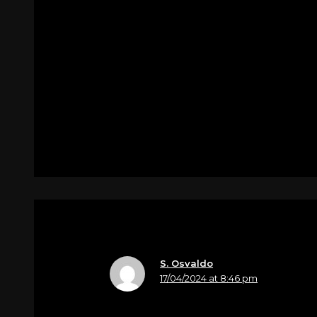
Abbiamo appreso con grande dispiacer
abbiamo parole!!!!
Sentite condoglianze a te Daniela …ai t
Un abbraccio forte forte Claudia e F
Per
Zulliali Claudio
S. Osvaldo
17/04/2024 at 8:46 pm
Nome