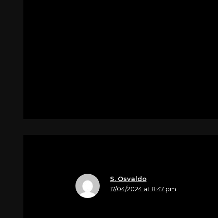
Lucchese Antonio & c sas
Attoniti nell’apprendere questa tristis
con una preghiera e porgiamo , le no
ditta Lucchese Antonio Salgareda -
Per
Zuliani Claudio
S. Osvaldo
17/04/2024 at 8:47 pm
Nome