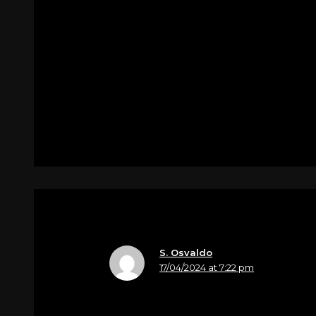
Nome
Elena Pujatti
Sentite condoglianze alla nostra cara 
Per
Claudio Zuliani
S. Osvaldo
17/04/2024 at 7:22 pm
Nome
Claudia Tomé