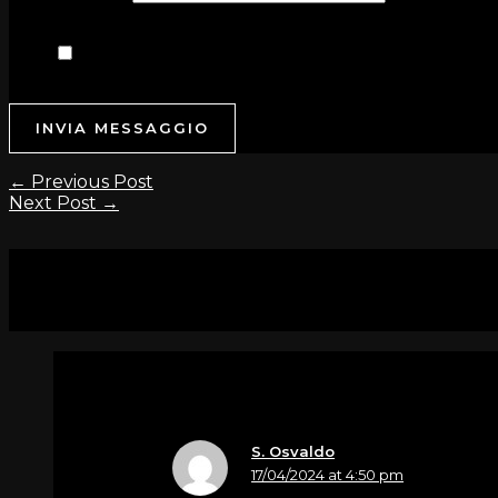
Accordo GDPR
*
Acconsento al trattamento dei dati personali per 
l'informativa completa
INVIA MESSAGGIO
←
Previous Post
Next Post
→
22 thoughts on “Zuliani Claudio”
S. Osvaldo
17/04/2024 at 4:50 pm