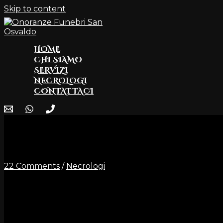
Skip to content
HOME
CHI SIAMO
SERVIZI
NECROLOGI
CONTATTACI
Zuliani Claudio
22 Comments
/
Necrologi
E’ mancato all’aff