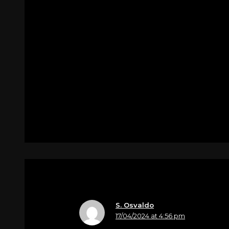
Nome
SARTOR Alejandra,Daniel e Matteo 
Nostre CONDOGLIENZIE di Alessandr
del profondo di nostri cuori.
Un ABRACCIO.
Per
ZULIANI Claudio.
S. Osvaldo
17/04/2024 at 4:56 pm