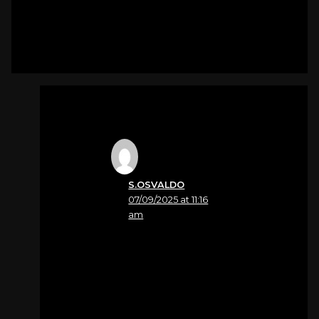
14 thoughts on
“Zandona’ Angelo”
S.OSVALDO
07/09/2025 at 11:16
am
Nome
Luciano Buriola
Presentiamo le nostre
piu vive e sentite