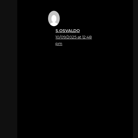
S.OSVALDO
10/09/2025 at 12:48
pm
Nome
Giuliana Ferracin
La famiglia Ferracin si
unisce al vostro dolore.
Le nostre più sentite
condoglianze.
Fam Ferracin Angelo
Per
Zandona’ Antonio e
Angelo