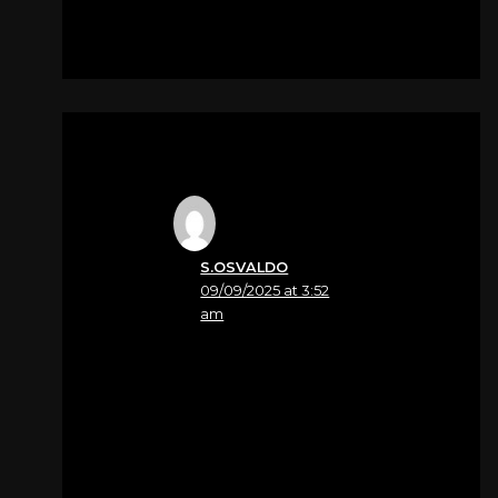
S.OSVALDO
09/09/2025 at 3:52
am
Nome
Geom Cristian Poletto
Sentite condoglianze
Geom. Cristian Poletto
Piazza Carmine