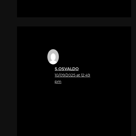
S.OSVALDO
10/09/2025 at 12:49
pm
Nome
Segat Mauro
Vicini in questo
momento di dolore, vi
porgiamo le nostre più
sentite condoglianze