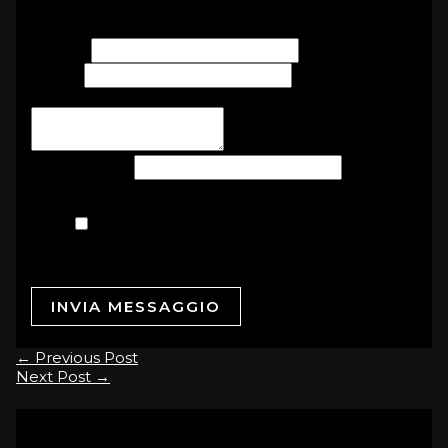
www.onoranzefunebrisanosvaldo.it
Nome
*
Email
*
Scrivi il tuo messaggio di cordoglio...
*
Per defunto
*
Accordo GDPR
*
Acconsento al trattamento dei dati
personali per le finalità indicate. Clicca qui
per leggere l'informativa completa
INVIA MESSAGGIO
←
Previous Post
Next Post
→