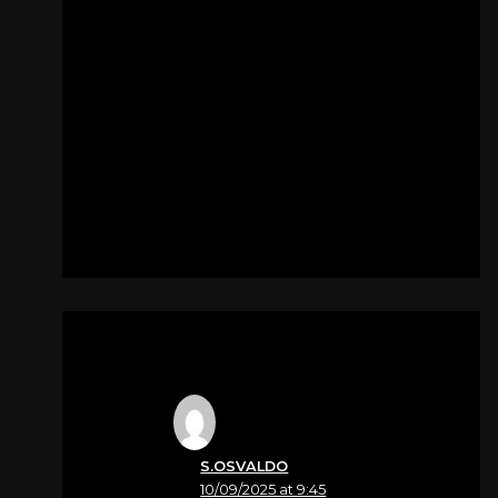
fisicamente in questo
momento difficile, Vi
siamo vicini con cuore.
Sentite condoglianze.
Alfredo Tavian e
famiglia.
Per
Zandonà Angelo
S.OSVALDO
10/09/2025 at 9:45