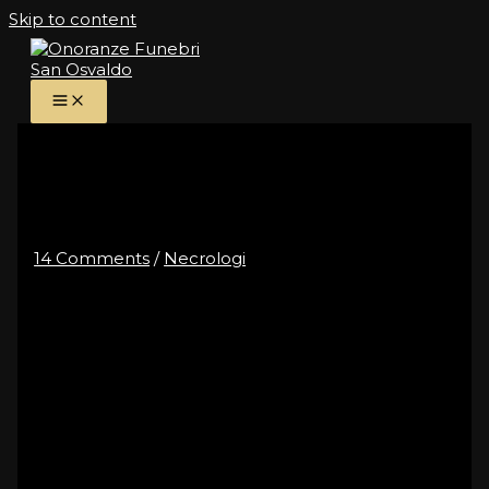
Skip to content
Zandona’ Angelo
14 Comments
/
Necrologi
E’ mancato all’affetto dei suoi cari
Zandona
’
Angelo
di anni 78
Lo annunciano con dolore: la moglie Nadia, i figli
Hellis, Federica e Verena, la nuora Raffaella, i