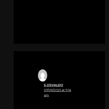
condoglianze, per la
perdita del vostro caro.
Per
Angelo Zandonà
S.OSVALDO
07/09/2025 at 11:16
am