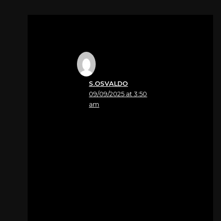
S.OSVALDO
09/09/2025 at 3:50
am
Nome
Silvano Dal Mas
Le mie piu’ sentite
condoglianze per
questa grave perdita
Per
Angelo Zandonà