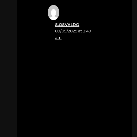
S.OSVALDO
09/09/2025 at 3:49
am
Nome
Virginio Nadal
Vi giungano le mie più
sentite e sincere
condoglianze.
Virginio
Per
Zandonà Angelo