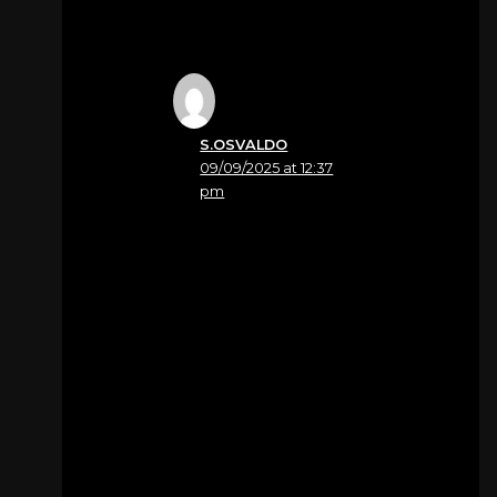
S.OSVALDO
09/09/2025 at 12:37
pm
Nome
Rosella Pelos
Sentite condoglianze
per la perdita del
vostro amato fratello.
Famiglia Segat Mauro-
Pelos Rosella
Per
Zandoná Angelo