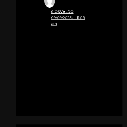
S.OSVALDO
09/09/2025 at 11:08
am
Nome
Ylenia Solda’
Sentite condoglianze a
tutta la famiglia da
Ylenia dell’ osteria al
moro
Per
Zandona’ angelo