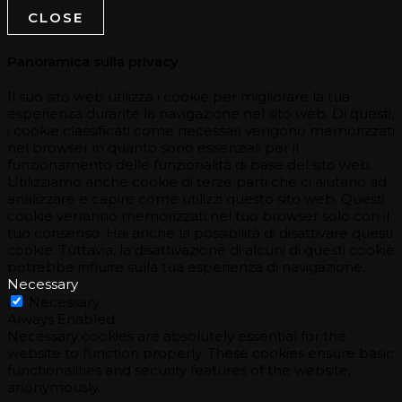
CLOSE
Panoramica sulla privacy
Il suo sito web utilizza i cookie per migliorare la tua
esperienza durante la navigazione nel sito web. Di questi,
i cookie classificati come necessari vengono memorizzati
nel browser in quanto sono essenziali per il
funzionamento delle funzionalità di base del sito web.
Utilizziamo anche cookie di terze parti che ci aiutano ad
analizzare e capire come utilizzi questo sito web. Questi
cookie verranno memorizzati nel tuo browser solo con il
tuo consenso. Hai anche la possibilità di disattivare questi
cookie. Tuttavia, la disattivazione di alcuni di questi cookie
potrebbe influire sulla tua esperienza di navigazione.
Necessary
Necessary
Always Enabled
Necessary cookies are absolutely essential for the
website to function properly. These cookies ensure basic
functionalities and security features of the website,
anonymously.