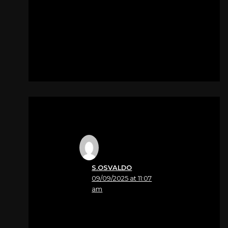
Stevena ‘ di Caneva
Per
Zandona Angelo
S.OSVALDO
09/09/2025 at 11:07
am
Nome