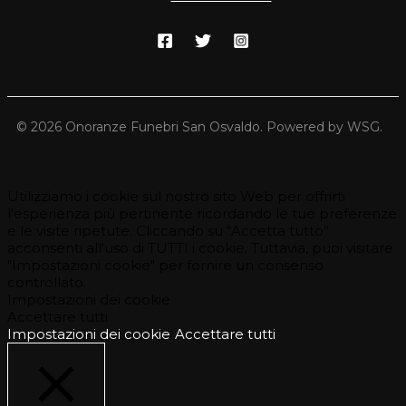
© 2026 Onoranze Funebri San Osvaldo. Powered by WSG.
Utilizziamo i cookie sul nostro sito Web per offrirti
l'esperienza più pertinente ricordando le tue preferenze
e le visite ripetute. Cliccando su “Accetta tutto”
acconsenti all'uso di TUTTI i cookie. Tuttavia, puoi visitare
"Impostazioni cookie" per fornire un consenso
controllato.
Impostazioni dei cookie
Accettare tutti
Impostazioni dei cookie
Accettare tutti