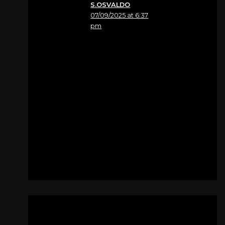
S.OSVALDO
07/09/2025 at 6:37
pm
Nome
Patrizia Zandona’
Sentite condoglianze.
Fam.Lapaine Roberto
e Patrizia
Per
Zandona’ Angelo