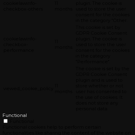
cookielawinfo-
11
plugin. The cookie is
checkbox-others
months
used to store the user
consent for the cookies
in the category "Other.
This cookie is set by
GDPR Cookie Consent
cookielawinfo-
plugin. The cookie is
11
checkbox-
used to store the user
months
performance
consent for the cookies
in the category
"Performance".
The cookie is set by the
GDPR Cookie Consent
plugin and is used to
11
store whether or not
viewed_cookie_policy
months
user has consented to
the use of cookies. It
does not store any
personal data.
Functional
Functional
Functional cookies help to perform certain
functionalities like sharing the content of the website on