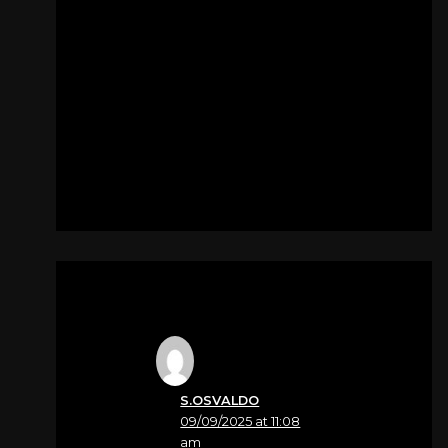
FORNO DA RE SRL
Porgiamo le nostre più
sentite condoglianze.
Forno Da Re
Per
Zandonà Angelo
S.OSVALDO
09/09/2025 at 11:08
am