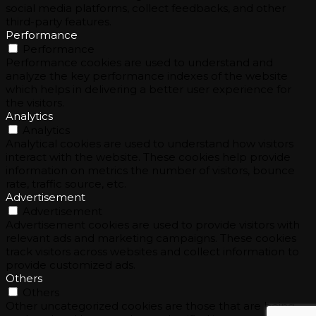
social media platforms, collect feedbacks, and other
third-party features.
Performance
Performance
Performance cookies are used to understand and
analyze the key performance indexes of the website
which helps in delivering a better user experience for
the visitors.
Analytics
Analytics
Analytical cookies are used to understand how visitors
interact with the website. These cookies help provide
information on metrics the number of visitors, bounce
rate, traffic source, etc.
Advertisement
Advertisement
Advertisement cookies are used to provide visitors with
relevant ads and marketing campaigns. These cookies
track visitors across websites and collect information to
provide customized ads.
Others
Others
Other uncategorized cookies are those that are being