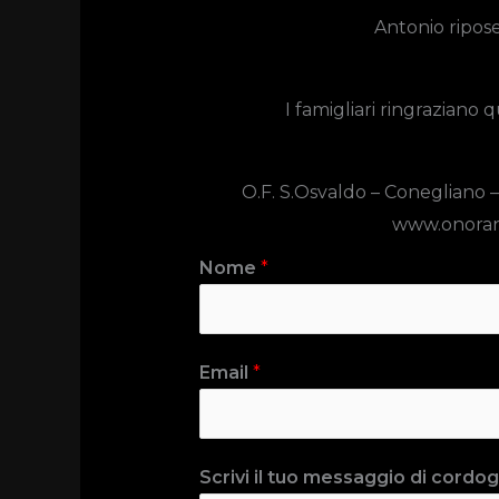
Antonio ripose
I famigliari ringraziano 
O.F. S.Osvaldo – Conegliano 
www.onoran
Nome
*
Email
*
Scrivi il tuo messaggio di cordogl