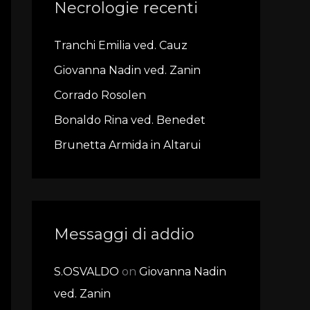
Necrologie recenti
c
h
Tranchi Emilia ved. Cauz
f
Giovanna Nadin ved. Zanin
o
r
Corrado Rosolen
:
Bonaldo Rina ved. Benedet
Brunetta Armida in Altarui
Messaggi di addio
S.OSVALDO
on
Giovanna Nadin
ved. Zanin