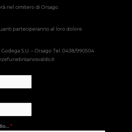
rà nel cimitero di Orsago.
quanti parteciperanno al loro dolore.
– Godega S.U. – Orsago Tel. 0438/990504
zefunebrisanosvaldo.it
io...
*