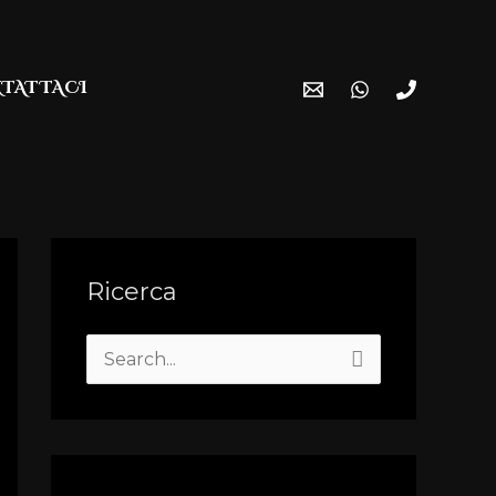
TATTACI
Ricerca
S
e
a
r