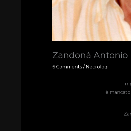
Zandonà Antonio
6 Comments
/
Necrologi
Im
è mancato a
Za